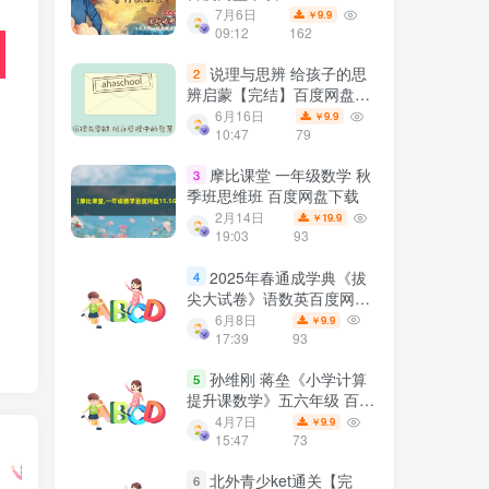
7月6日
9.9
￥
09:12
162
说理与思辨 给孩子的思
2
辨启蒙【完结】百度网盘下
载
6月16日
9.9
￥
10:47
79
摩比课堂 一年级数学 秋
3
季班思维班 百度网盘下载
2月14日
19.9
￥
19:03
93
2025年春通成学典《拔
4
尖大试卷》语数英百度网盘
下载
6月8日
9.9
￥
17:39
93
孙维刚 蒋垒《小学计算
5
提升课数学》五六年级 百度
网盘下载
4月7日
9.9
￥
15:47
73
北外青少ket通关【完
6