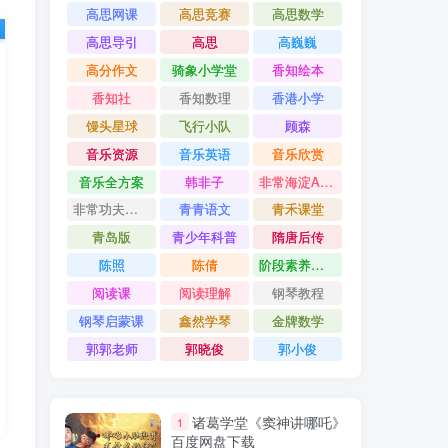
高思网课
高思竞赛
高思数学
高思导引
高思
高巍巍
高分作文
骑象小学堂
香知绘本
香知社
香知数理
香港小学
馒头星球
飞行小队
顾森
音乐资源
音乐英语
音乐欣赏
音乐全方案
韩非子
非常海淀AB卷
非常功夫作文
青青语文
青禾课堂
青岛版
青少年科普
隋唐后传
陈照
陈倩
阶段素养评价卷
阅读课
阅读理解
钢琴教程
钢琴启蒙课
鑫然学琴
金牌数学
郭郭老师
郭晓俊
郭小俊
诸葛学堂《窦神讲哪吒》
1
百度网盘下载