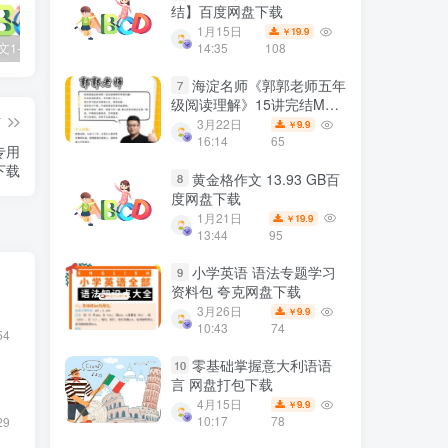
结】百度网盘下载
1月15日
19.9
￥
2025春语文1-6年级下册王朝霞《活页默写》百度网盘下载
儿童历史启蒙《如果历史是一群喵》10季全124集高清动画视频课程 百度网盘下载
亲子早教启蒙动画《超级宝贝JOJO》全104集 高清无水印百度网盘下载
14:35
108
海淀名师《郭郭老师五年
7
级阅读理解》15讲完结MP4
篇
视频课程+PDF文档 百度网
3月22日
9.9
￥
盘下载
16:14
65
专用
下载
黄金格作文 13.93 GB百
8
度网盘下载
1月21日
19.9
￥
13:44
95
小学英语 语法专题学习
9
资料包 夸克网盘下载
3月26日
9.9
￥
10:43
74
54
零基础掌握意大利语语
10
言 网盘打包下载
4月15日
9.9
￥
10:17
78
29