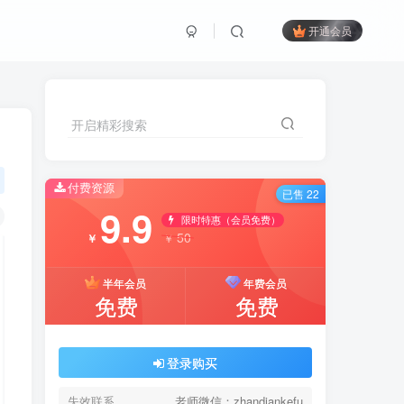
开通会员
开启精彩搜索
付费资源
已售 22
9.9
限时特惠（会员免费）
50
￥
￥
半年会员
年费会员
免费
免费
登录购买
失效联系
老师微信：zhandiankefu