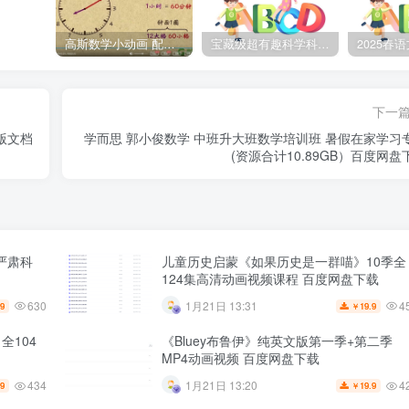
高斯数学小动画 配套小学1-6年级数学 课堂知识点动画教学视频MP4 百度网盘下载
宝藏级超有趣科学科普动画《土豆逗严肃科普》第二季 百度网盘下载
下一
版文档
学而思 郭小俊数学 中班升大班数学培训班 暑假在家学习
(资源合计10.89GB）百度网盘
严肃科
儿童历史启蒙《如果历史是一群喵》10季全
124集高清动画视频课程 百度网盘下载
630
4
1月21日 13:31
.9
19.9
￥
全104
《Bluey布鲁伊》纯英文版第一季+第二季
MP4动画视频 百度网盘下载
434
4
1月21日 13:20
.9
19.9
￥