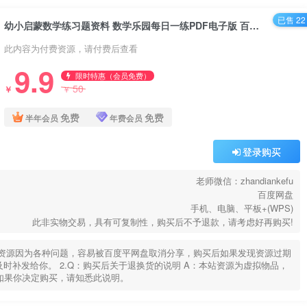
已售 22
幼小启蒙数学练习题资料 数学乐园每日一练PDF电子版 百度网盘下载
此内容为付费资源，请付费后查看
9.9
限时特惠（会员免费）
50
￥
￥
免费
免费
半年会员
年费会员
登录购买
老师微信：zhandiankefu
百度网盘
手机、电脑、平板+(WPS)
此非实物交易，具有可复制性，购买后不予退款，请考虑好再购买!
部分资源因为各种问题，容易被百度平网盘取消分享，购买后如果发现资源过期
u，及时补发给你。 2.Q：购买后关于退换货的说明 A：本站资源为虚拟物品，
如果你决定购买，请知悉此说明。