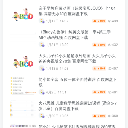
亲子早教启蒙动画《超级宝贝JOJO》全104
集 高清无水印百度网盘下载
439
1月17日 14:37
19.9
￥
《Bluey布鲁伊》纯英文版第一季+第二季
MP4动画视频 百度网盘下载
432
1月21日 13:20
19.9
￥
大头儿子和小头爸爸系列动画 大头儿子小头
爸爸央视版全78集 百度网盘下载
407
1月13日 14:08
19.9
￥
简小知全套 五位一体全面特训营 百度网盘下
载
401
4月2日 11:31
19.9
￥
火花思维 儿童数学思维启蒙L3课程 (适合5-7
岁儿童）百度网盘下载
360
1月20日 13:35
19.9
￥
简小知 少儿硬笔书法系列视频课程 280节系