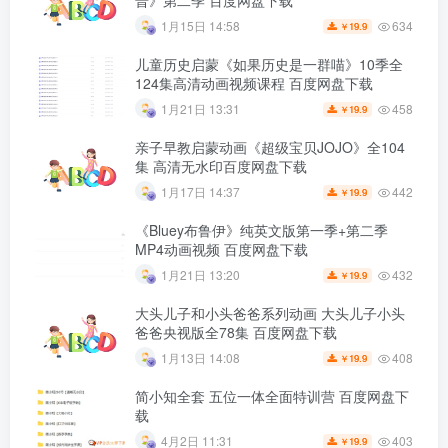
普》第二季 百度网盘下载
634
1月15日 14:58
19.9
￥
儿童历史启蒙《如果历史是一群喵》10季全
124集高清动画视频课程 百度网盘下载
458
1月21日 13:31
19.9
￥
亲子早教启蒙动画《超级宝贝JOJO》全104
集 高清无水印百度网盘下载
442
1月17日 14:37
19.9
￥
《Bluey布鲁伊》纯英文版第一季+第二季
MP4动画视频 百度网盘下载
432
1月21日 13:20
19.9
￥
大头儿子和小头爸爸系列动画 大头儿子小头
爸爸央视版全78集 百度网盘下载
408
1月13日 14:08
19.9
￥
简小知全套 五位一体全面特训营 百度网盘下
载
403
4月2日 11:31
19.9
￥