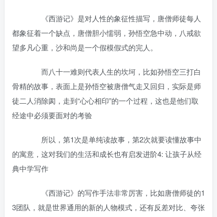
《西游记》是对人性的象征性描写，唐僧师徒每人
都象征着一个缺点，唐僧胆小懦弱，孙悟空急中动，八戒欲
望多凡心重，沙和尚是一个假模假式的完人。
而八十一难则代表人生的坎坷，比如孙悟空三打白
骨精的故事，表面上是孙悟空被唐僧气走又回归，实际是师
徒二人消除阂，走到“心心相印”的一个过程，这也是他们取
经途中必须要面对的考验
所以，第1次是单纯读故事，第2次就要读懂故事中
的寓意，这对我们的生活和成长也有启发进阶4: 让孩子从经
典中学写作
《西游记》的写作手法非常厉害，比如唐僧师徒的1
3团队，就是世界通用的新的人物模式，还有反差对比、夸张