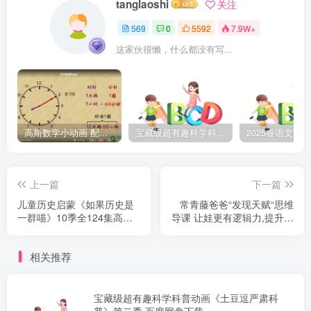
tanglaoshi
关注
569
0
5592
7.9W+
这家伙很懒，什么都没有写...
高斯数学小动画 配套小学1-6年级数学 课堂知识点动画教学视频MP4 百度网盘下载
宝藏级超有趣科学科普动画《土豆逗严肃科普》第二季 百度网盘下载
上一篇
下一篇
儿童历史启蒙《如果历史是
常青藤爸爸“发现天赋“思维
一群喵》10季全124集高清
导课 让娃更有逻辑力,提升学
动画视频课程 百度网盘下载
习力 百度网盘下载
相关推荐
宝藏级超有趣科学科普动画《土豆逗严肃科