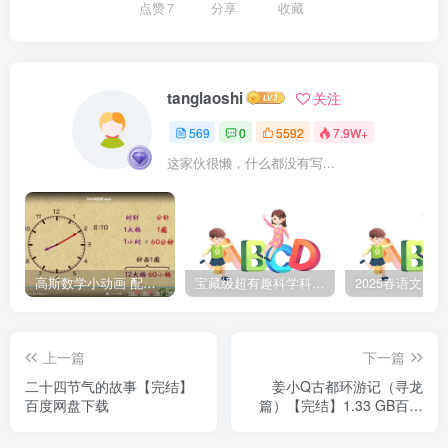
点赞
7
分享
收藏
tanglaoshi
关注
569
0
5592
7.9W+
这家伙很懒，什么都没有写...
高斯数学小动画 配套小学1-6年级数学 课堂知识点动画教学视频MP4 百度网盘下载
宝藏级超有趣科学科普动画《土豆逗严肃科普》第二季 百度网盘下载
上一篇
下一篇
二十四节气的故事【完结】
姜小Q古都环游记（寻龙
百度网盘下载
篇）【完结】1.33 GB百度
网盘下载