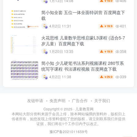
406
1月13日 14:08
19.9
￥
简小知全套 五位一体全面特训营 百度网盘下
载
401
4月2日 11:31
19.9
￥
火花思维 儿童数学思维启蒙L3课程 (适合5-7
岁儿童）百度网盘下载
358
1月20日 13:35
19.9
￥
简小知 少儿硬笔书法系列视频课程 280节系
统写字课程 书法课程视频 百度网盘下载
339
4月2日 11:38
29.9
￥
友链申请
免责声明
广告合作
关于我们
Copyright © 2025 ·
儿童教育网
本网站大部分资料来源于会员上传，除本网站编撰的资料外，版权归上
传者所有，如您发现上传资料侵犯了您的版权，请立刻联系我们并提供
证据，我们将在1个工作日内予以改正。
豫ICP备2021011659号