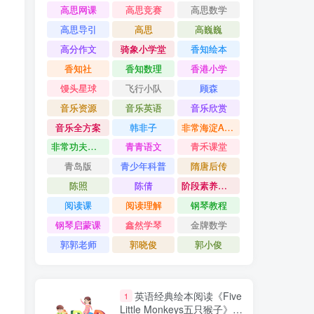
高思网课
高思竞赛
高思数学
高思导引
高思
高巍巍
高分作文
骑象小学堂
香知绘本
香知社
香知数理
香港小学
馒头星球
飞行小队
顾森
音乐资源
音乐英语
音乐欣赏
音乐全方案
韩非子
非常海淀AB卷
非常功夫作文
青青语文
青禾课堂
青岛版
青少年科普
隋唐后传
陈照
陈倩
阶段素养评价卷
阅读课
阅读理解
钢琴教程
钢琴启蒙课
鑫然学琴
金牌数学
郭郭老师
郭晓俊
郭小俊
英语经典绘本阅读《Five
1
Little Monkeys五只猴子》全