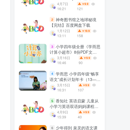
10册PDF绘本+音频 百度网
4月7日
9.9
￥
盘下载
16:21
121
神奇图书馆之地球秘境
2
【完结】百度网盘下载
1月12日
19.9
￥
13:11
158
小学四年级全册《学而思
3
计算小超市》8份PDF文档
计算口算题练习资料 百度网
3月16日
9.9
￥
盘下载
16:46
90
学而思 小学四年级“畅享
4
语文”成长计划年卡（13—
16级）【44讲】MP4视频百
3月15日
9.9
￥
度网盘下载
16:31
107
香知社 英语启蒙 儿童从
5
小学习英语双语妈妈课程完
结 百度网盘下载
4月9日
9.9
￥
15:39
40
少年得到 泉灵的语文课
6