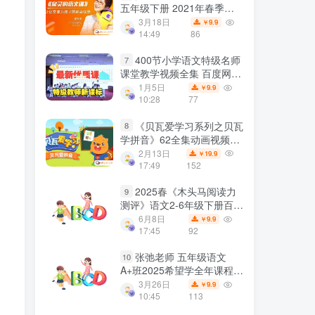
五年级下册 2021年春季班
百度网盘下载
3月18日
9.9
￥
14:49
86
400节小学语文特级名师
7
课堂教学视频全集 百度网盘
下载
1月5日
9.9
￥
10:28
77
《贝瓦爱学习系列之贝瓦
8
学拼音》62全集动画视频课
程 百度网盘下载
2月13日
19.9
￥
17:49
152
2025春《木头马阅读力
9
测评》语文2-6年级下册百度
网盘下载
6月8日
9.9
￥
17:45
92
张弛老师 五年级语文
10
A+班2025希望学全年课程
上下册网课视频 夸克网盘下
3月26日
9.9
￥
载
10:45
113