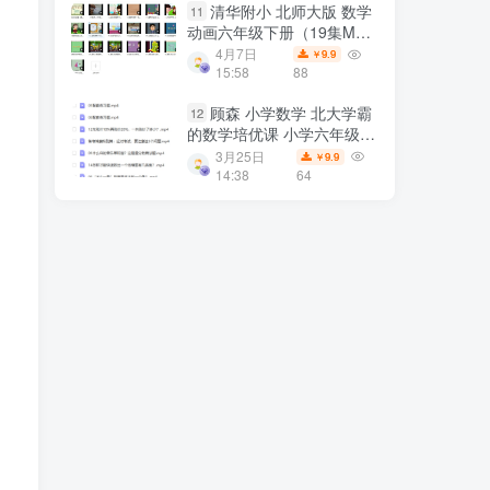
清华附小 北师大版 数学
11
动画六年级下册（19集MP4
动画视频完整版）百度网盘
4月7日
9.9
￥
下载
15:58
88
顾森 小学数学 北大学霸
12
的数学培优课 小学六年级20
讲 百度网盘下载
3月25日
9.9
￥
14:38
64