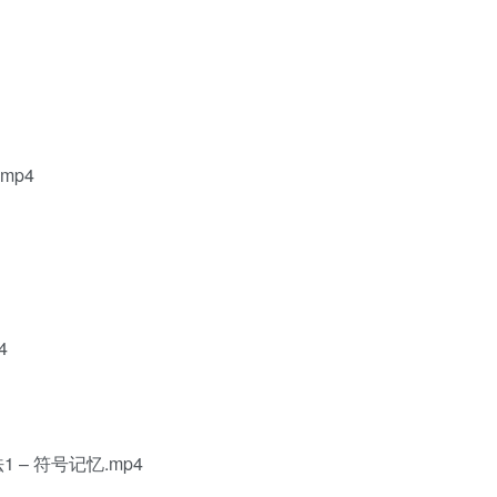
mp4
4
– 符号记忆.mp4