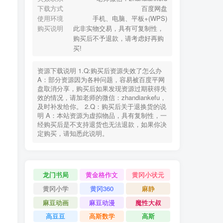
下载方式
百度网盘
使用环境
手机、电脑、平板+(WPS)
购买说明
此非实物交易，具有可复制性，
购买后不予退款，请考虑好再购
买!
资源下载说明 1.Q:购买后资源失效了怎么办
A：部分资源因为各种问题，容易被百度平网
盘取消分享，购买后如果发现资源过期获得失
效的情况，请加老师的微信：zhandiankefu，
及时补发给你。 2.Q：购买后关于退换货的说
明 A：本站资源为虚拟物品，具有复制性，一
经购买后是不支持退货也无法退款，如果你决
定购买，请知悉此说明。
龙门书局
黄金格作文
黄冈小状元
黄冈小学
黄冈360
麻静
麻豆动画
麻豆动漫
魔性大叔
高豆豆
高斯数学
高斯