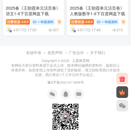
2025春《王朝霞单元活页卷》
2025春《王朝霞单元活页卷》
语文1-6下百度网盘下载
人教版数学1-6下百度网盘下载
付费资源
9.9
一年级资料
三年级资料
付费资源
9.9
二年级资料
一年级资料
小学教育
三
￥
￥
4月17日 17:50
4月17日 17:49
307
215
友链申请
免责声明
广告合作
关于我们
Copyright © 2025 ·
儿童教育网
本网站大部分资料来源于会员上传，除本网站编撰的资料外，版权归上
传者所有，如您发现上传资料侵犯了您的版权，请立刻联系我们并提供
证据，我们将在1个工作日内予以改正。
豫ICP备2021011659号