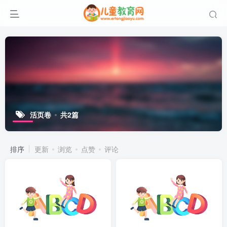
活页卷
共2篇
排序
更新
浏览
点赞
评论