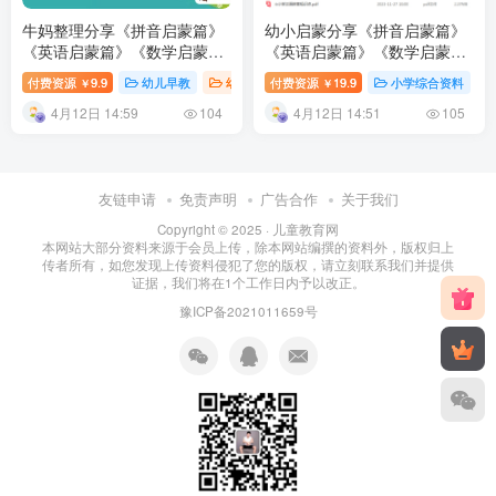
牛妈整理分享《拼音启蒙篇》
幼小启蒙分享《拼音启蒙篇》
《英语启蒙篇》《数学启蒙
《英语启蒙篇》《数学启蒙
篇》三合一资料包百度网盘下
篇》三合一资料包百度网盘下
付费资源
9.9
幼儿早教
幼升小学习
付费资源
数学启蒙早教
19.9
小学综合资料
幼儿教育
￥
￥
载
载
4月12日 14:59
4月12日 14:51
104
105
友链申请
免责声明
广告合作
关于我们
Copyright © 2025 ·
儿童教育网
本网站大部分资料来源于会员上传，除本网站编撰的资料外，版权归上
传者所有，如您发现上传资料侵犯了您的版权，请立刻联系我们并提供
证据，我们将在1个工作日内予以改正。
豫ICP备2021011659号