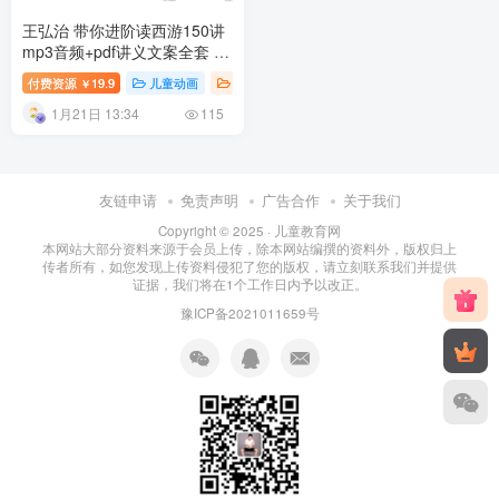
王弘治 带你进阶读西游150讲
mp3音频+pdf讲义文案全套 百
度网盘下载
付费资源
19.9
儿童动画
儿童故事
兴趣培养
幼儿教育
￥
1月21日 13:34
115
友链申请
免责声明
广告合作
关于我们
Copyright © 2025 ·
儿童教育网
本网站大部分资料来源于会员上传，除本网站编撰的资料外，版权归上
传者所有，如您发现上传资料侵犯了您的版权，请立刻联系我们并提供
证据，我们将在1个工作日内予以改正。
豫ICP备2021011659号