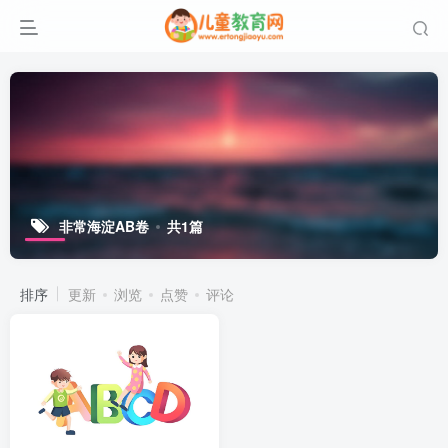
非常海淀AB卷
共1篇
排序
更新
浏览
点赞
评论