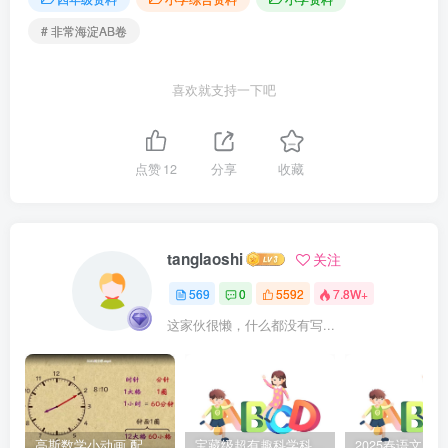
# 非常海淀AB卷
喜欢就支持一下吧
点赞
12
分享
收藏
tanglaoshi
关注
569
0
5592
7.8W+
这家伙很懒，什么都没有写...
高斯数学小动画 配套小学1-6年级数学 课堂知识点动画教学视频MP4 百度网盘下载
宝藏级超有趣科学科普动画《土豆逗严肃科普》第二季 百度网盘下载