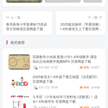
上一篇
下一篇
卷毛爸爸小学新课标75首必
2025版实验班《学霸攻略》
背古诗精读百度网盘下载
1-6年级语文上下册百度网盘
下载
相关推荐
高斯数学小动画 配套小学1-6年级数学 课堂
知识点动画教学视频MP4 百度网盘下载
657
3月18日 14:32
9.9
￥
2025春语文1-6年级下册王朝霞《活页默写》
百度网盘下载
468
4月17日 18:04
9.9
￥
斗半匠《小学各科学习资料包 (语数英) 》适
合1-6年级学生 百度网盘下载
409
4月8日 17:00
9.9
￥