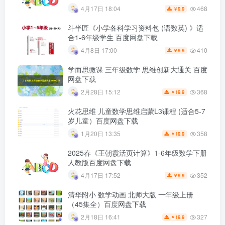
468
4月17日 18:04
9.9
￥
斗半匠《小学各科学习资料包 (语数英) 》适
合1-6年级学生 百度网盘下载
410
4月8日 17:00
9.9
￥
学而思微课 三年级数学 思维创新大通关 百度
网盘下载
368
2月28日 15:12
19.9
￥
火花思维 儿童数学思维启蒙L3课程 (适合5-7
岁儿童）百度网盘下载
358
1月20日 13:35
19.9
￥
2025春《王朝霞活页计算》1-6年级数学下册
人教版百度网盘下载
352
4月17日 17:52
9.9
￥
清华附小 数学动画 北师大版 一年级上册
（45集全）百度网盘下载
327
2月18日 16:41
19.9
￥