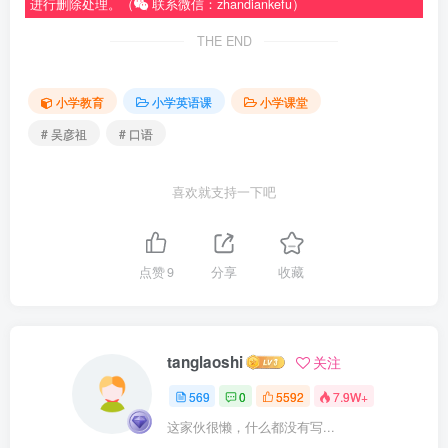
进行删除处理。（
联系微信：zhandiankefu）
THE END
小学教育
小学英语课
小学课堂
# 吴彦祖
# 口语
喜欢就支持一下吧
点赞
9
分享
收藏
tanglaoshi
关注
569
0
5592
7.9W+
这家伙很懒，什么都没有写...