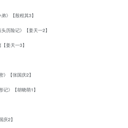
弟》【殷程其3】
头历险记》【姜天一2】
【姜天一3】
》【张国庆2】
记》【胡晓萌1】
国庆2】