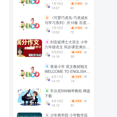
1月15日
19.9
￥
14:37
40
《可爱巧虎岛-巧虎成长
2
与学习系列》共10集 百度网
盘打包下载
1月12日
19.9
￥
13:02
72
刘安妮博士大语文 小学
3
六年级语文 同步课堂满分作
文12集视频课程 百度网盘下
3月25日
9.9
￥
载
14:18
95
香港小学 英文教材朗文
4
WELCOME TO ENGLISH
E_BOOK
4月11日
9.9
￥
14:10
74
车尔尼599钢琴教程 网盘
5
下载
4月14日
9.9
￥
16:12
81
少年商学院 小学数学应
6