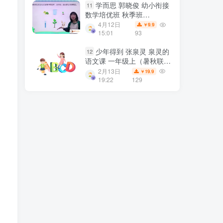
学而思 郭晓俊 幼小衔接
11
数学培优班 秋季班
13.75GB百度网盘下载
4月12日
9.9
￥
15:01
93
少年得到 张泉灵 泉灵的
12
语文课 一年级上（暑秋联
报）百度网盘下载
2月13日
19.9
￥
19:22
129