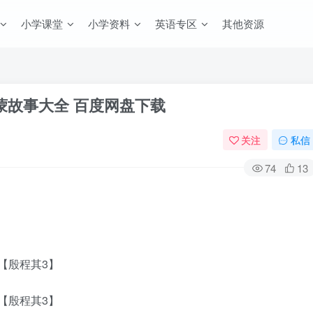
小学课堂
小学资料
英语专区
其他资源
蒙故事大全 百度网盘下载
关注
私信
74
13
【殷程其3】
【殷程其3】