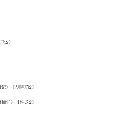
飞2】
记》【胡晓萌2】
桶们》【许龙2】