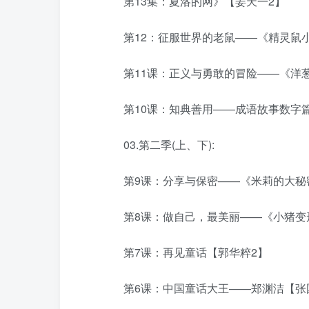
第13集：夏洛的网》【姜天一2】
第12：征服世界的老鼠——《精灵鼠小
第11课：正义与勇敢的冒险——《洋葱
第10课：知典善用——成语故事数字篇
03.第二季(上、下):
第9课：分享与保密——《米莉的大秘密
第8课：做自己，最美丽——《小猪变形
第7课：再见童话【郭华粹2】
第6课：中国童话大王——郑渊洁【张