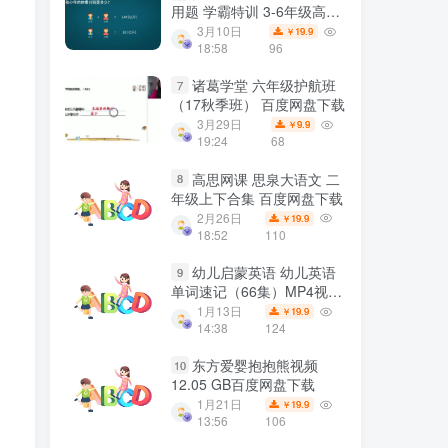
用题 学霸特训 3-6年级高阶
综合版学习视频资源 百度网
3月10日
19.9
￥
盘下载
18:58
96
诸葛学堂 六年级护航班
7
（17秋季班） 百度网盘下载
3月29日
9.9
￥
19:24
68
高思网课 思泉大语文 二
8
年级上下合集 百度网盘下载
2月26日
19.9
￥
18:52
110
幼儿启蒙英语 幼儿英语
9
单词速记（66集）MP4视频
百度网盘下载
1月13日
19.9
￥
14:38
124
东方爱婴抱抱熊视频
10
12.05 GB百度网盘下载
1月21日
19.9
￥
13:56
106