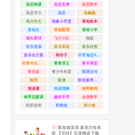
高思网课
高思竞赛
高思数学
高思导引
高思
高巍巍
高分作文
骑象小学堂
香知绘本
香知社
香知数理
香港小学
馒头星球
飞行小队
顾森
音乐资源
音乐英语
音乐欣赏
音乐全方案
韩非子
非常海淀AB卷
非常功夫作文
青青语文
青禾课堂
青岛版
青少年科普
隋唐后传
陈照
陈倩
阶段素养评价卷
阅读课
阅读理解
钢琴教程
钢琴启蒙课
鑫然学琴
金牌数学
郭郭老师
郭晓俊
郭小俊
新加坡英语 新东方绘本
1
馆 【完结】百度网盘下载