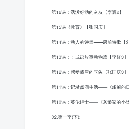
第16课：活泼好动的灰灰【李辉2】
第15课《教育》【张国庆】
第14课：动人的诗篇——唐前诗歌【刘
第13课：：成语故事动物篇【李红3】
第12课：感受盛唐的气象【张国庆3】
第11课：记录点滴生活——《蚯蚓的日
第10课：英伦绅士——《灰狼家的小饭
02.第一季(下):