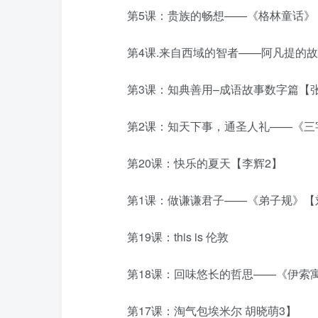
第5课：贵族的畅想——《格林童话》
第4课.来自西域的智者——阿凡提的故
第3课：知典善用–成语故事数字篇【张
第2课：知天下事，通圣人礼——《三字
第20课：快乐的夏天【李辉2】
第1课：做谦谦君子——《弟子规》【
第19课：this is 伦敦
第18课：回味悠长的哲思——《伊索寓
第17课：淘气包埃米尔 胡晓萌3】