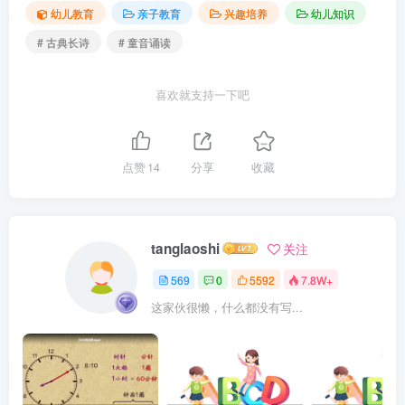
幼儿教育
亲子教育
兴趣培养
幼儿知识
# 古典长诗
# 童音诵读
喜欢就支持一下吧
点赞
14
分享
收藏
tanglaoshi
关注
569
0
5592
7.8W+
这家伙很懒，什么都没有写...