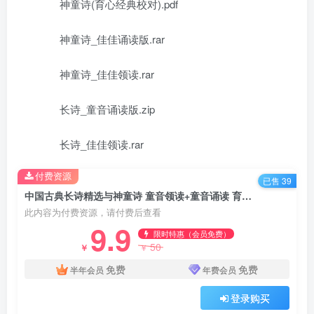
神童诗(育心经典校对).pdf
神童诗_佳佳诵读版.rar
神童诗_佳佳领读.rar
长诗_童音诵读版.zip
长诗_佳佳领读.rar
付费资源
已售 39
中国古典长诗精选与神童诗 童音领读+童音诵读 育心配套书 百度网盘下载
此内容为付费资源，请付费后查看
9.9
限时特惠（会员免费）
50
￥
￥
免费
免费
半年会员
年费会员
登录购买