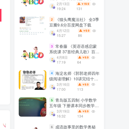
2月13日
19.9
￥
19:24
131
《猫头鹰魔法社》 全3季
2
豆瓣9.6分百度网盘下载
4月12日
9.9
￥
15:27
86
常春藤 《英语语感启蒙
3
系统课 37首经典儿歌》百度
网盘下载
4月8日
9.9
￥
17:19
64
海淀名师《郭郭老师四年
4
级阅读理解》10讲完结十周
特训班网课MP4视频课程
3月16日
9.9
￥
+PDF文档百度网盘下载
17:00
113
青岛版五四制 小学数学
5
五年级 下册课本同步教学视
频网课(42小讲 完整版) 百度
3月19日
9.9
￥
网盘下载
16:32
134
成语故事里的数学奥秘
6