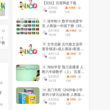
【完结】百度网盘下载
2月9日
19.9
￥
18:29
119
2025春语文1-6年级下册王朝霞《活页默写》百度网盘下载
儿童历史启蒙《如果历史是一群喵》10季全124集高清动画视频课程 百度网盘下载
亲子早教启蒙动画《超级宝贝JOJO》全104集 高清无水印百度网盘下载
清华附小 数学动画爱学
7
堂 人教版一年级下册（33课
MP4视频完整版）百度网盘
篇
2月18日
19.9
￥
分享
16:43
126
 》
下载
文学启蒙 古代散文选萃
8
童音领读+成人诵读+配套书
扫描 百度网盘下载
4月11日
9.9
￥
14:22
105
淘知学堂 预习直播课 人
9
》
教六年级数学（上） 百度网
盘下载
3月30日
9.9
￥
14:13
104
68
龙门书局《2025春小学
10
度
黄冈小状元达标卷·人教版
(语数英) 》百度网盘下载
4月25日
9.9
￥
19:40
128
68