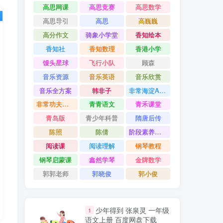
高思网课
高思竞赛
高思数学
高思导引
高思
高巍巍
高分作文
骑象小学堂
香知绘本
香知社
香知数理
香港小学
馒头星球
飞行小队
顾森
音乐资源
音乐英语
音乐欣赏
音乐全方案
韩非子
非常海淀AB卷
非常功夫作文
青青语文
青禾课堂
青岛版
青少年科普
隋唐后传
陈照
陈倩
阶段素养评价卷
阅读课
阅读理解
钢琴教程
钢琴启蒙课
鑫然学琴
金牌数学
郭郭老师
郭晓俊
郭小俊
少年得到 张泉灵 一年级
1
语文上册 百度网盘下载