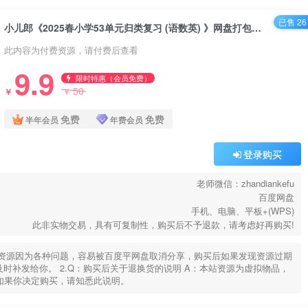
已售 26
小儿郎《2025春小学53单元归类复习 (语数英) 》网盘打包下载
此内容为付费资源，请付费后查看
9.9
限时特惠（会员免费）
50
￥
￥
免费
免费
半年会员
年费会员
登录购买
老师微信：zhandiankefu
百度网盘
手机、电脑、平板+(WPS)
此非实物交易，具有可复制性，购买后不予退款，请考虑好再购买!
部分资源因为各种问题，容易被百度平网盘取消分享，购买后如果发现资源过期
u，及时补发给你。 2.Q：购买后关于退换货的说明 A：本站资源为虚拟物品，
如果你决定购买，请知悉此说明。