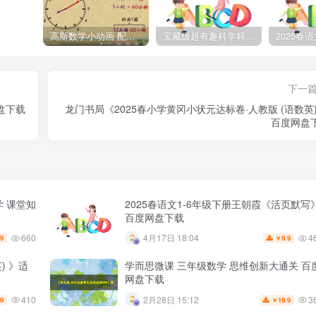
高斯数学小动画 配套小学1-6年级数学 课堂知识点动画教学视频MP4 百度网盘下载
宝藏级超有趣科学科普动画《土豆逗严肃科普》第二季 百度网盘下载
下一
盘下载
龙门书局《2025春小学黄冈小状元达标卷·人教版 (语数英)
百度网盘
学 课堂知
2025春语文1-6年级下册王朝霞《活页默写
百度网盘下载
660
4
4月17日 18:04
.9
9.9
￥
) 》适
学而思微课 三年级数学 思维创新大通关 百
网盘下载
410
3
2月28日 15:12
.9
19.9
￥