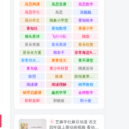
高思网课
高思竞赛
高思数学
高思导引
高思
高巍巍
高分作文
骑象小学堂
香知绘本
香知社
香知数理
香港小学
馒头星球
飞行小队
顾森
音乐资源
音乐英语
音乐欣赏
音乐全方案
韩非子
非常海淀AB卷
非常功夫作文
青青语文
青禾课堂
青岛版
青少年科普
隋唐后传
陈照
陈倩
阶段素养评价卷
阅读课
阅读理解
钢琴教程
钢琴启蒙课
鑫然学琴
金牌数学
郭郭老师
郭晓俊
郭小俊
芝麻学社麻豆动漫 语文
1
四年级上册动画视频 看动画