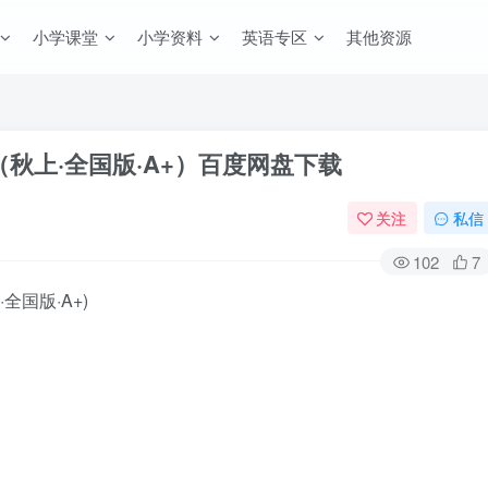
小学课堂
小学资料
英语专区
其他资源
（秋上·全国版·A+）百度网盘下载
关注
私信
102
7
国版·A+)