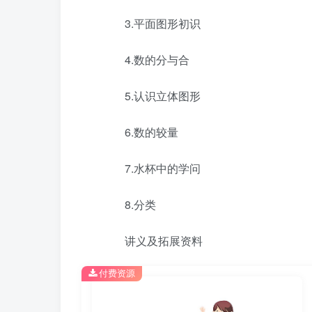
3.平面图形初识
4.数的分与合
5.认识立体图形
6.数的较量
7.水杯中的学问
8.分类
讲义及拓展资料
付费资源