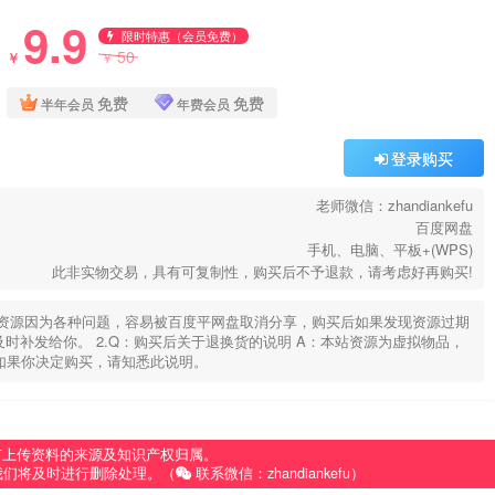
9.9
限时特惠（会员免费）
50
￥
￥
免费
免费
半年会员
年费会员
登录购买
老师微信：zhandiankefu
百度网盘
手机、电脑、平板+(WPS)
此非实物交易，具有可复制性，购买后不予退款，请考虑好再购买!
部分资源因为各种问题，容易被百度平网盘取消分享，购买后如果发现资源过期
u，及时补发给你。 2.Q：购买后关于退换货的说明 A：本站资源为虚拟物品，
如果你决定购买，请知悉此说明。
有上传资料的来源及知识产权归属。
我们将及时进行删除处理。（
联系微信：zhandiankefu）