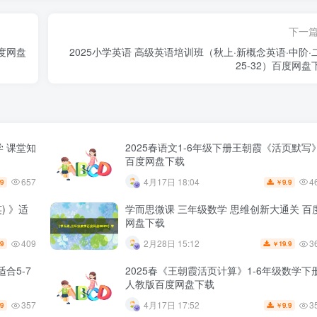
下一
百度网盘
2025小学英语 高级英语培训班（秋上·新概念英语·中阶·
25-32）百度网盘
学 课堂知
2025春语文1-6年级下册王朝霞《活页默写
百度网盘下载
657
4
4月17日 18:04
.9
9.9
￥
) 》适
学而思微课 三年级数学 思维创新大通关 百
网盘下载
409
3
2月28日 15:12
.9
19.9
￥
合5-7
2025春《王朝霞活页计算》1-6年级数学下
人教版百度网盘下载
357
3
4月17日 17:52
.9
9.9
￥