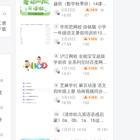
越班（数学秋季班）14课完
结 MP4视频+讲义PDF 百度
3月22日
9.9
￥
篇
网盘下载
16:05
67
二册
学而思网校 徐铭颖 小学
7
下载
一年级语文暑假培训班10课
MP4视频百度云网盘下载
2月20日
19.9
￥
17:59
136
沪江网校 全能宝宝超级
8
学前班 全系列完结百度网盘
》
下载
1月13日
19.9
￥
14:31
155
68
芝麻学社 麻豆动漫 语文
9
四年级上册 动画视频同步课
度
程 百度网盘下载
3月10日
19.9
￥
18:55
102
65
《清华幼儿英语语感启
10
册
蒙》0a、0b、1a、1b这四
套教材 百度网盘下载
1月21日 14:54
181
50