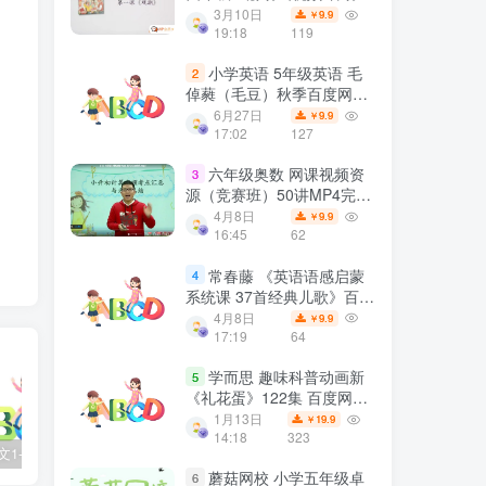
学语文 3.10GB资源百度网
3月10日
9.9
￥
盘下载
19:18
119
小学英语 5年级英语 毛
2
倬蕤（毛豆）秋季百度网盘
下载
6月27日
9.9
￥
17:02
127
六年级奥数 网课视频资
3
源（竞赛班）50讲MP4完结
百度网盘下载
4月8日
9.9
￥
16:45
62
常春藤 《英语语感启蒙
4
系统课 37首经典儿歌》百度
网盘下载
4月8日
9.9
￥
17:19
64
学而思 趣味科普动画新
5
《礼花蛋》122集 百度网盘
下载
1月13日
19.9
￥
14:18
323
2025春语文1-6年级下册王朝霞《活页默写》百度网盘下载
儿童历史启蒙《如果历史是一群喵》10季全124集高清动画视频课程 百度网盘下载
亲子早教启蒙动画《超级宝贝JOJO》全104集 高清无水印百度网盘下载
蘑菇网校 小学五年级卓
6