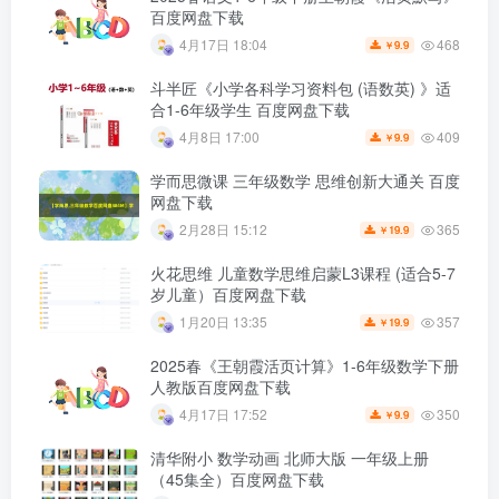
百度网盘下载
468
4月17日 18:04
9.9
￥
斗半匠《小学各科学习资料包 (语数英) 》适
合1-6年级学生 百度网盘下载
409
4月8日 17:00
9.9
￥
学而思微课 三年级数学 思维创新大通关 百度
网盘下载
365
2月28日 15:12
19.9
￥
火花思维 儿童数学思维启蒙L3课程 (适合5-7
岁儿童）百度网盘下载
357
1月20日 13:35
19.9
￥
2025春《王朝霞活页计算》1-6年级数学下册
人教版百度网盘下载
350
4月17日 17:52
9.9
￥
清华附小 数学动画 北师大版 一年级上册
（45集全）百度网盘下载