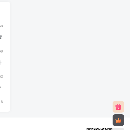
》
68
度
68
册
52
班
16