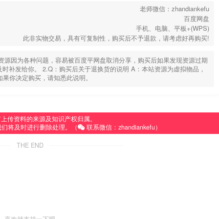
老师微信：zhandiankefu
百度网盘
手机、电脑、平板+(WPS)
此非实物交易，具有可复制性，购买后不予退款，请考虑好再购买!
部分资源因为各种问题，容易被百度平网盘取消分享，购买后如果发现资源过期
u，及时补发给你。 2.Q：购买后关于退换货的说明 A：本站资源为虚拟物品，
如果你决定购买，请知悉此说明。
有上传资料的来源及知识产权归属。
我们将及时进行删除处理。（
联系微信：zhandiankefu）
THE END