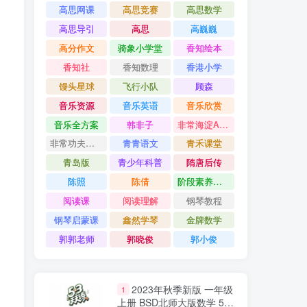
高思网课
高思竞赛
高思数学
高思导引
高思
高巍巍
高分作文
骑象小学堂
香知绘本
香知社
香知数理
香港小学
馒头星球
飞行小队
顾森
音乐资源
音乐英语
音乐欣赏
音乐全方案
韩非子
非常海淀AB卷
非常功夫作文
青青语文
青禾课堂
青岛版
青少年科普
隋唐后传
陈照
陈倩
阶段素养评价卷
阅读课
阅读理解
钢琴教程
钢琴启蒙课
鑫然学琴
金牌数学
郭郭老师
郭晓俊
郭小俊
2023年秋季新版 一年级
1
上册 BSD北师大版数学 53