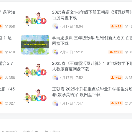
学 课堂知
2025春语文1-6年级下册王朝霞《活页默写
百度网盘下载
658
4
4月17日 18:04
.9
9.9
￥
) 》适
学而思微课 三年级数学 思维创新大通关 百
网盘下载
410
3
2月28日 15:12
.9
19.9
￥
合5-7
2025春《王朝霞活页计算》1-6年级数学下
人教版百度网盘下载
358
3
4月17日 17:52
.9
9.9
￥
上册（45
王朝霞 2025小升初重点校毕业升学招生分
卷(数学英语)百度网盘下载
327
3
4月17日 17:47
.9
9.9
￥