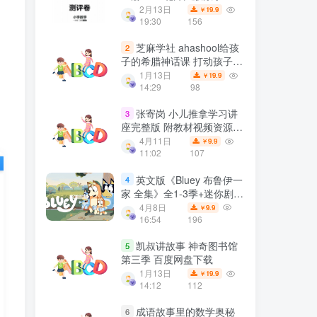
天天练配套 百度网盘下载
2月13日
19.9
￥
19:30
156
芝麻学社 ahashool给孩
2
子的希腊神话课 打动孩子心
灵的世界经典 百度网盘下载
1月13日
19.9
￥
14:29
98
张寄岗 小儿推拿学习讲
3
座完整版 附教材视频资源
百度网盘下载
4月11日
9.9
￥
11:02
107
英文版《Bluey 布鲁伊一
4
家 全集》全1-3季+迷你剧共
186集 百度网盘下载
4月8日
9.9
￥
16:54
196
凯叔讲故事 神奇图书馆
5
第三季 百度网盘下载
1月13日
19.9
￥
14:12
112
成语故事里的数学奥秘
6