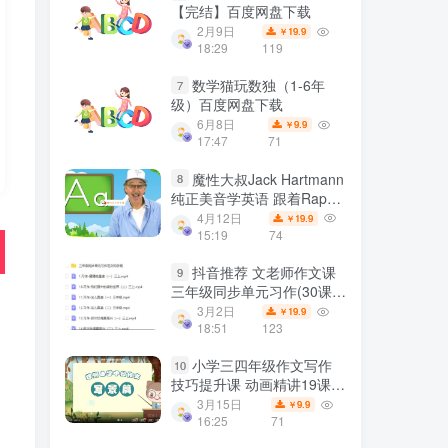
【完结】百度网盘下载
2月9日
19.9
￥
18:29
119
数学猫玩数独（1-6年
7
级）百度网盘下载
6月8日
9.9
￥
17:47
71
魔性大叔Jack Hartmann
8
纯正美音学英语 跟着Rap大
叔一起跳舞全1692集 百度
4月12日
19.9
￥
网盘下载
15:19
74
抖音推荐 文老师作文课
9
三年级同步单元习作(30课
时) 百度网盘下载
3月2日
19.9
￥
18:51
123
小学三四年级作文写作
10
技巧提升课 动画精讲19课
MP4视频网课 百度网盘下载
3月15日
9.9
￥
16:25
71