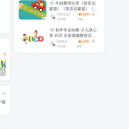
牛妈整理分享《拼音启
11
蒙篇》《英语启蒙篇》《数
学启蒙篇》三合一资料包百
4月12日
9.9
￥
度网盘下载
14:59
104
初学专业幼教 少儿珠心
12
算 4CD 全套视频教程百度
网盘下载
4月9日
9.9
￥
15:33
93
2025春语文1-6年级下册王朝霞《活页默写》百度网盘下载
儿童历史启蒙《如果历史是一群喵》10季全124集高清动画视频课程 百度网盘下载
亲子早教启蒙动画《超级宝贝JOJO》全104集 高清无水印百度网盘下载
篇
下载