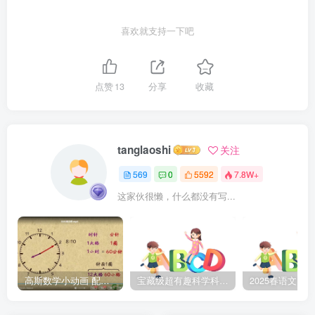
喜欢就支持一下吧
点赞
13
分享
收藏
tanglaoshi
关注
569
0
5592
7.8W+
这家伙很懒，什么都没有写...
高斯数学小动画 配套小学1-6年级数学 课堂知识点动画教学视频MP4 百度网盘下载
宝藏级超有趣科学科普动画《土豆逗严肃科普》第二季 百度网盘下载