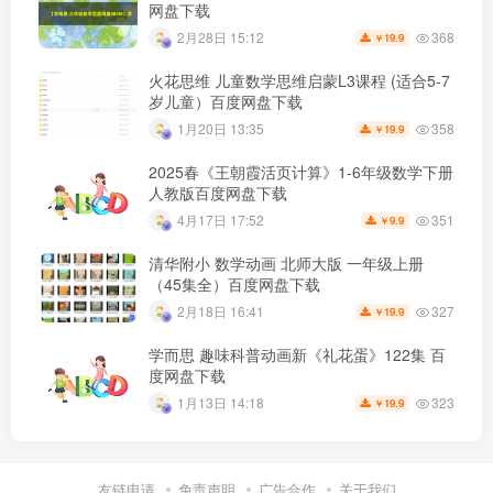
网盘下载
368
2月28日 15:12
19.9
￥
火花思维 儿童数学思维启蒙L3课程 (适合5-7
岁儿童）百度网盘下载
358
1月20日 13:35
19.9
￥
2025春《王朝霞活页计算》1-6年级数学下册
人教版百度网盘下载
351
4月17日 17:52
9.9
￥
清华附小 数学动画 北师大版 一年级上册
（45集全）百度网盘下载
327
2月18日 16:41
19.9
￥
学而思 趣味科普动画新《礼花蛋》122集 百
度网盘下载
323
1月13日 14:18
19.9
￥
友链申请
免责声明
广告合作
关于我们