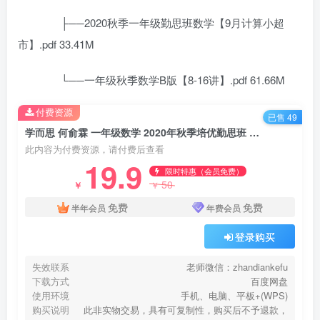
├──2020秋季一年级勤思班数学【9月计算小超
市】.pdf 33.41M
└──一年级秋季数学B版【8-16讲】.pdf 61.66M
付费资源
已售 49
学而思 何俞霖 一年级数学 2020年秋季培优勤思班 百度网盘下载
此内容为付费资源，请付费后查看
19.9
限时特惠（会员免费）
50
￥
￥
免费
免费
半年会员
年费会员
登录购买
失效联系
老师微信：zhandiankefu
下载方式
百度网盘
使用环境
手机、电脑、平板+(WPS)
购买说明
此非实物交易，具有可复制性，购买后不予退款，