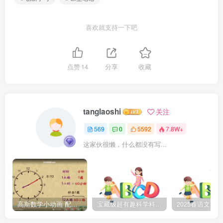
喜欢就支持一下吧
点赞
14
分享
收藏
tanglaoshi
关注
569
0
5592
7.8W+
这家伙很懒，什么都没有写...
高斯数学小动画 配套小学1-6年级数学 课堂知识点动画教学视频MP4 百度网盘下载
宝藏级超有趣科学科普动画《土豆逗严肃科普》第二季 百度网盘下载