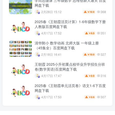
学而思微课 三年级数学 思维创新大通关 百度
网盘下载
368
2月28日 15:12
19.9
￥
2025春《王朝霞活页计算》1-6年级数学下册
人教版百度网盘下载
351
4月17日 17:52
9.9
￥
清华附小 数学动画 北师大版 一年级上册
（45集全）百度网盘下载
327
2月18日 16:41
19.9
￥
王朝霞 2025小升初重点校毕业升学招生分班
卷(数学英语)百度网盘下载
316
4月17日 17:47
9.9
￥
2025春《王朝霞单元活页卷》语文1-6下百度
网盘下载
307
4月17日 17:50
9.9
￥