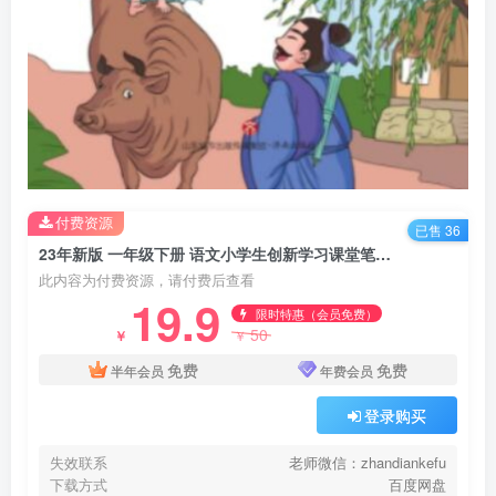
付费资源
已售 36
23年新版 一年级下册 语文小学生创新学习课堂笔记 百度网盘下载
此内容为付费资源，请付费后查看
19.9
限时特惠（会员免费）
50
￥
￥
免费
免费
半年会员
年费会员
登录购买
失效联系
老师微信：zhandiankefu
下载方式
百度网盘