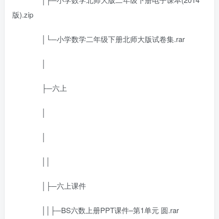
版).zip
│└─小学数学二年级下册北师大版试卷集.rar
│
├─六上
│
│
││
│├─六上课件
││├─BS六数上册PPT课件–第1单元 圆.rar