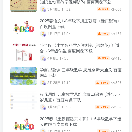
知识点动画教学视频MP4 百度网盘下载
658
3月18日 14:32
9.9
￥
2025春语文1-6年级下册王朝霞《活页默写》
百度网盘下载
468
4月17日 18:04
9.9
￥
斗半匠《小学各科学习资料包 (语数英) 》适
合1-6年级学生 百度网盘下载
410
4月8日 17:00
9.9
￥
学而思微课 三年级数学 思维创新大通关 百度
网盘下载
368
2月28日 15:12
19.9
￥
火花思维 儿童数学思维启蒙L3课程 (适合5-7
岁儿童）百度网盘下载
358
1月20日 13:35
19.9
￥
2025春《王朝霞活页计算》1-6年级数学下册
人教版百度网盘下载
352
4月17日 17:52
9.9
￥