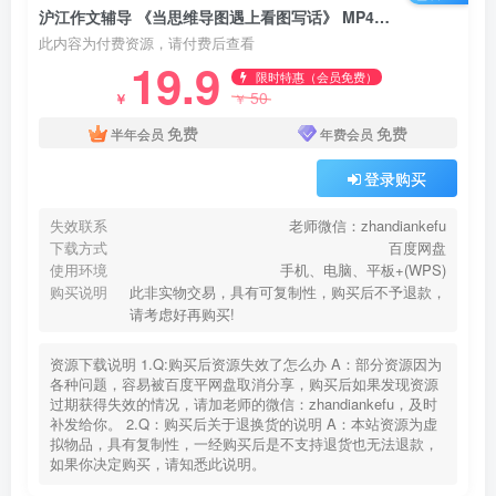
沪江作文辅导 《当思维导图遇上看图写话》 MP4视频+PDF讲义文档 百度网盘下载
此内容为付费资源，请付费后查看
19.9
限时特惠（会员免费）
50
￥
￥
免费
免费
半年会员
年费会员
登录购买
失效联系
老师微信：zhandiankefu
下载方式
百度网盘
使用环境
手机、电脑、平板+(WPS)
购买说明
此非实物交易，具有可复制性，购买后不予退款，
请考虑好再购买!
资源下载说明 1.Q:购买后资源失效了怎么办 A：部分资源因为
各种问题，容易被百度平网盘取消分享，购买后如果发现资源
过期获得失效的情况，请加老师的微信：zhandiankefu，及时
补发给你。 2.Q：购买后关于退换货的说明 A：本站资源为虚
拟物品，具有复制性，一经购买后是不支持退货也无法退款，
如果你决定购买，请知悉此说明。