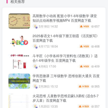
相关推荐
高斯数学小动画 配套小学1-6年级数学 课堂
知识点动画教学视频MP4 百度网盘下载
657
3月18日 14:32
9.9
￥
2025春语文1-6年级下册王朝霞《活页默写》
百度网盘下载
468
4月17日 18:04
9.9
￥
斗半匠《小学各科学习资料包 (语数英) 》适
合1-6年级学生 百度网盘下载
409
4月8日 17:00
9.9
￥
学而思微课 三年级数学 思维创新大通关 百度
网盘下载
365
2月28日 15:12
19.9
￥
火花思维 儿童数学思维启蒙L3课程 (适合5-7
岁儿童）百度网盘下载
357
1月20日 13:35
19.9
￥