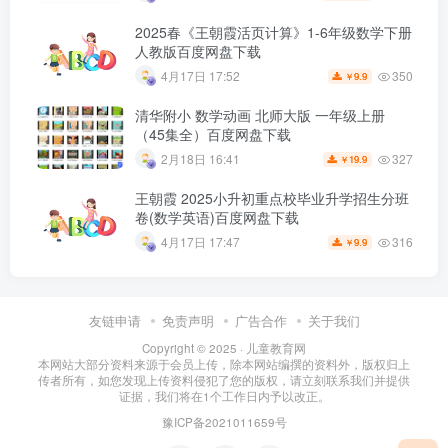
2025春《王朝霞活页计算》1-6年级数学下册
人教版百度网盘下载
350
4月17日 17:52
9.9
￥
清华附小 数学动画 北师大版 一年级上册
（45集全）百度网盘下载
327
2月18日 16:41
19.9
￥
王朝霞 2025小升初重点校毕业升学招生分班
卷(数学英语)百度网盘下载
316
4月17日 17:47
9.9
￥
友链申请
免责声明
广告合作
关于我们
Copyright © 2025 ·
儿童教育网
本网站大部分资料来源于会员上传，除本网站编撰的资料外，版权归上
传者所有，如您发现上传资料侵犯了您的版权，请立刻联系我们并提供
证据，我们将在1个工作日内予以改正。
豫ICP备2021011659号