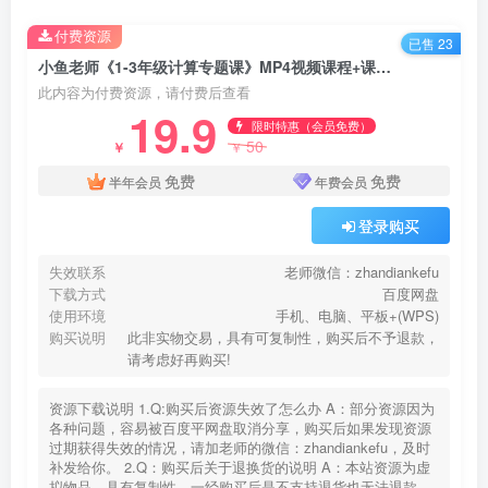
付费资源
已售 23
小鱼老师《1-3年级计算专题课》MP4视频课程+课件讲义文档16课完结百度网盘下载
此内容为付费资源，请付费后查看
19.9
限时特惠（会员免费）
50
￥
￥
免费
免费
半年会员
年费会员
登录购买
失效联系
老师微信：zhandiankefu
下载方式
百度网盘
使用环境
手机、电脑、平板+(WPS)
购买说明
此非实物交易，具有可复制性，购买后不予退款，
请考虑好再购买!
资源下载说明 1.Q:购买后资源失效了怎么办 A：部分资源因为
各种问题，容易被百度平网盘取消分享，购买后如果发现资源
过期获得失效的情况，请加老师的微信：zhandiankefu，及时
补发给你。 2.Q：购买后关于退换货的说明 A：本站资源为虚
拟物品，具有复制性，一经购买后是不支持退货也无法退款，