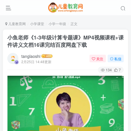
儿童教育网
小学课堂
小学一年级
正文
小鱼老师《1-3年级计算专题课》MP4视频课程+课
件讲义文档16课完结百度网盘下载
tanglaoshi
关注
私信
2月25日 14:48更新
134
7