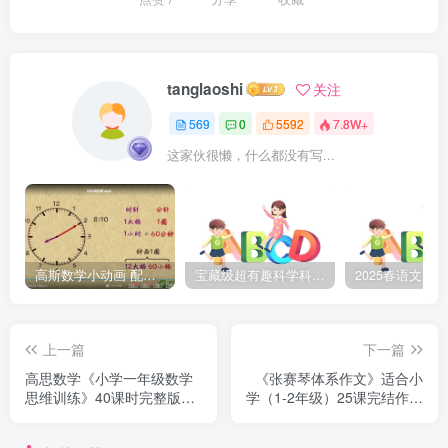
tanglaoshi
关注
569
0
5592
7.8W+
这家伙很懒，什么都没有写...
高斯数学小动画 配套小学1-6年级数学 课堂知识点动画教学视频MP4 百度网盘下载
宝藏级超有趣科学科普动画《土豆逗严肃科普》第二季 百度网盘下载
上一篇
下一篇
高思数学《小学一年级数学
《张赛琴体系作文》适合小
思维训练》40课时完整版
学（1-2年级）25课完结作文
MP4视频资料百度网盘下载
写作提高课程MP4视频 百度
网盘下载