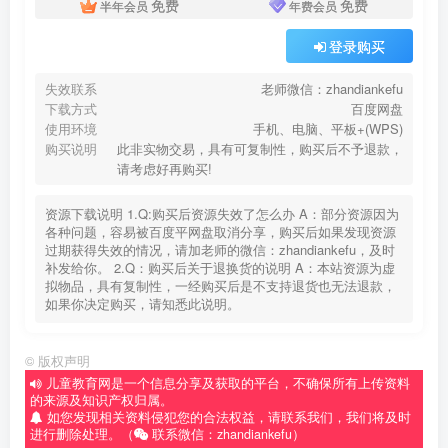
免费
免费
半年会员
年费会员
登录购买
失效联系
老师微信：zhandiankefu
下载方式
百度网盘
使用环境
手机、电脑、平板+(WPS)
购买说明
此非实物交易，具有可复制性，购买后不予退款，
请考虑好再购买!
资源下载说明 1.Q:购买后资源失效了怎么办 A：部分资源因为
各种问题，容易被百度平网盘取消分享，购买后如果发现资源
过期获得失效的情况，请加老师的微信：zhandiankefu，及时
补发给你。 2.Q：购买后关于退换货的说明 A：本站资源为虚
拟物品，具有复制性，一经购买后是不支持退货也无法退款，
如果你决定购买，请知悉此说明。
©
版权声明
儿童教育网是一个信息分享及获取的平台，不确保所有上传资料
的来源及知识产权归属。
如您发现相关资料侵犯您的合法权益，请联系我们，我们将及时
进行删除处理。（
联系微信：zhandiankefu）