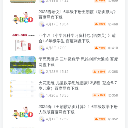
659
3月18日 14:32
9.9
￥
2025春语文1-6年级下册王朝霞《活页默写》
百度网盘下载
468
4月17日 18:04
9.9
￥
斗半匠《小学各科学习资料包 (语数英) 》适
合1-6年级学生 百度网盘下载
410
4月8日 17:00
9.9
￥
学而思微课 三年级数学 思维创新大通关 百度
网盘下载
368
2月28日 15:12
19.9
￥
火花思维 儿童数学思维启蒙L3课程 (适合5-7
岁儿童）百度网盘下载
358
1月20日 13:35
19.9
￥
2025春《王朝霞活页计算》1-6年级数学下册
人教版百度网盘下载
352
4月17日 17:52
9.9
￥