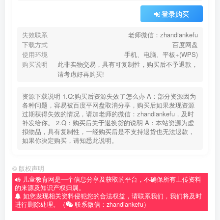
登录购买
失效联系
老师微信：zhandiankefu
下载方式
百度网盘
使用环境
手机、电脑、平板+(WPS)
购买说明
此非实物交易，具有可复制性，购买后不予退款，
请考虑好再购买!
资源下载说明 1.Q:购买后资源失效了怎么办 A：部分资源因为
各种问题，容易被百度平网盘取消分享，购买后如果发现资源
过期获得失效的情况，请加老师的微信：zhandiankefu，及时
补发给你。 2.Q：购买后关于退换货的说明 A：本站资源为虚
拟物品，具有复制性，一经购买后是不支持退货也无法退款，
如果你决定购买，请知悉此说明。
©
版权声明
儿童教育网是一个信息分享及获取的平台，不确保所有上传资料
的来源及知识产权归属。
如您发现相关资料侵犯您的合法权益，请联系我们，我们将及时
进行删除处理。（
联系微信：zhandiankefu）