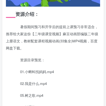
资源介绍：
暑假期间预习和开学后的提前上课预习非常适合，
推荐给大家这份【二年级课堂视频】麻豆动画部编版二年级
上册语文，教材配套课程视频动画(33集全)MP4视频，百度
网盘下载。
资源目录预览：
01.小蝌蚪找妈妈.mp4
02.我是什么.mp4
05.树之歌.mp4