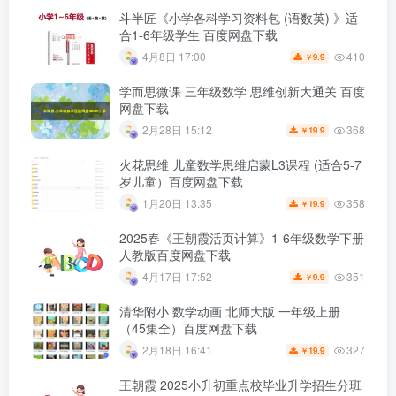
斗半匠《小学各科学习资料包 (语数英) 》适
合1-6年级学生 百度网盘下载
410
4月8日 17:00
9.9
￥
学而思微课 三年级数学 思维创新大通关 百度
网盘下载
368
2月28日 15:12
19.9
￥
火花思维 儿童数学思维启蒙L3课程 (适合5-7
岁儿童）百度网盘下载
358
1月20日 13:35
19.9
￥
2025春《王朝霞活页计算》1-6年级数学下册
人教版百度网盘下载
351
4月17日 17:52
9.9
￥
清华附小 数学动画 北师大版 一年级上册
（45集全）百度网盘下载
327
2月18日 16:41
19.9
￥
王朝霞 2025小升初重点校毕业升学招生分班