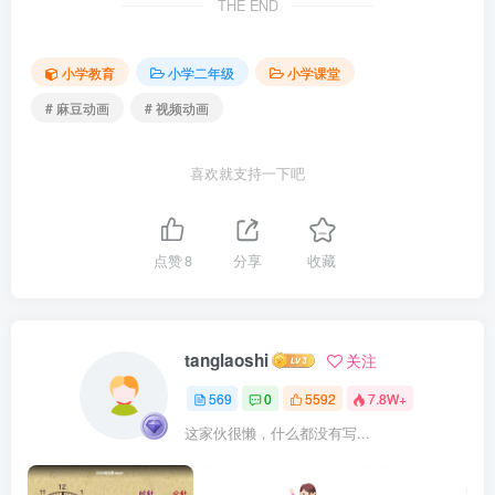
THE END
小学教育
小学二年级
小学课堂
# 麻豆动画
# 视频动画
喜欢就支持一下吧
点赞
8
分享
收藏
tanglaoshi
关注
569
0
5592
7.8W+
这家伙很懒，什么都没有写...