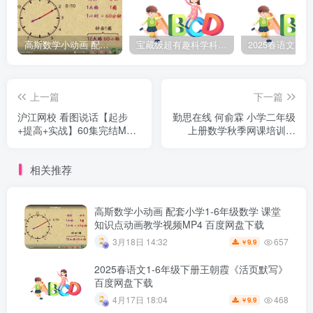
高斯数学小动画 配套小学1-6年级数学 课堂知识点动画教学视频MP4 百度网盘下载
宝藏级超有趣科学科普动画《土豆逗严肃科普》第二季 百度网盘下载
上一篇
下一篇
沪江网校 看图说话【起步
勤思在线 何俞霖 小学二年级
+提高+实战】60集完结MP4
上册数学秋季网课培训班
视频 百度网盘下载
（8课全带讲义MP4视频）网
盘下载
相关推荐
高斯数学小动画 配套小学1-6年级数学 课堂
知识点动画教学视频MP4 百度网盘下载
657
3月18日 14:32
9.9
￥
2025春语文1-6年级下册王朝霞《活页默写》
百度网盘下载
468
4月17日 18:04
9.9
￥