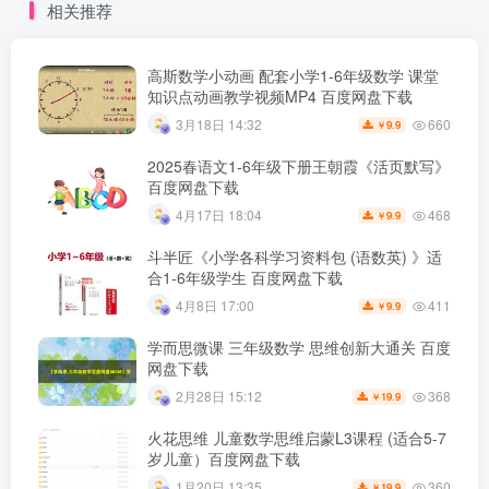
相关推荐
高斯数学小动画 配套小学1-6年级数学 课堂
知识点动画教学视频MP4 百度网盘下载
660
3月18日 14:32
9.9
￥
2025春语文1-6年级下册王朝霞《活页默写》
百度网盘下载
468
4月17日 18:04
9.9
￥
斗半匠《小学各科学习资料包 (语数英) 》适
合1-6年级学生 百度网盘下载
411
4月8日 17:00
9.9
￥
学而思微课 三年级数学 思维创新大通关 百度
网盘下载
368
2月28日 15:12
19.9
￥
火花思维 儿童数学思维启蒙L3课程 (适合5-7
岁儿童）百度网盘下载
360
1月20日 13:35
19.9
￥