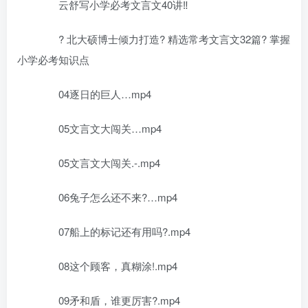
云舒写小学必考文言文40讲‼
? 北大硕博士倾力打造? 精选常考文言文32篇? 掌握
小学必考知识点
04逐日的巨人…mp4
05文言文大闯关…mp4
05文言文大闯关.-.mp4
06兔子怎么还不来?…mp4
07船上的标记还有用吗?.mp4
08这个顾客，真糊涂!.mp4
09矛和盾，谁更厉害?.mp4