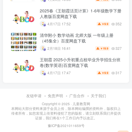
2025春《王朝霞活页计算》1-6年级数学下册
人教版百度网盘下载
352
4月17日 17:52
9.9
￥
清华附小 数学动画 北师大版 一年级上册
（45集全）百度网盘下载
327
2月18日 16:41
19.9
￥
王朝霞 2025小升初重点校毕业升学招生分班
卷(数学英语)百度网盘下载
317
4月17日 17:47
9.9
￥
友链申请
免责声明
广告合作
关于我们
Copyright © 2025 ·
儿童教育网
本网站大部分资料来源于会员上传，除本网站编撰的资料外，版权归上
传者所有，如您发现上传资料侵犯了您的版权，请立刻联系我们并提供
证据，我们将在1个工作日内予以改正。
豫ICP备2021011659号