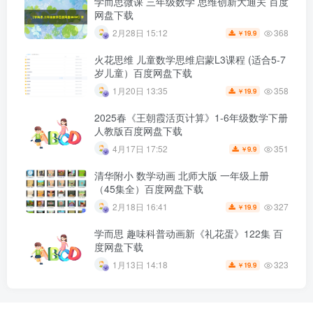
学而思微课 三年级数学 思维创新大通关 百度
网盘下载
368
2月28日 15:12
19.9
￥
火花思维 儿童数学思维启蒙L3课程 (适合5-7
岁儿童）百度网盘下载
358
1月20日 13:35
19.9
￥
2025春《王朝霞活页计算》1-6年级数学下册
人教版百度网盘下载
351
4月17日 17:52
9.9
￥
清华附小 数学动画 北师大版 一年级上册
（45集全）百度网盘下载
327
2月18日 16:41
19.9
￥
学而思 趣味科普动画新《礼花蛋》122集 百
度网盘下载
323
1月13日 14:18
19.9
￥