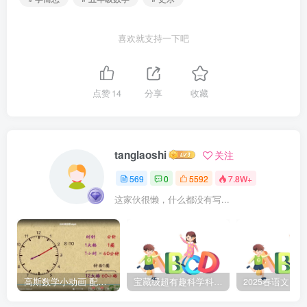
喜欢就支持一下吧
点赞
14
分享
收藏
tanglaoshi
关注
569
0
5592
7.8W+
这家伙很懒，什么都没有写...
高斯数学小动画 配套小学1-6年级数学 课堂知识点动画教学视频MP4 百度网盘下载
宝藏级超有趣科学科普动画《土豆逗严肃科普》第二季 百度网盘下载