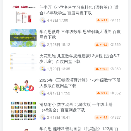
斗半匠《小学各科学习资料包 (语数英) 》适
合1-6年级学生 百度网盘下载
411
4月8日 17:00
9.9
￥
学而思微课 三年级数学 思维创新大通关 百度
网盘下载
369
2月28日 15:12
19.9
￥
火花思维 儿童数学思维启蒙L3课程 (适合5-7
岁儿童）百度网盘下载
360
1月20日 13:35
19.9
￥
2025春《王朝霞活页计算》1-6年级数学下册
人教版百度网盘下载
352
4月17日 17:52
9.9
￥
清华附小 数学动画 北师大版 一年级上册
（45集全）百度网盘下载
327
2月18日 16:41
19.9
￥
学而思 趣味科普动画新《礼花蛋》122集 百