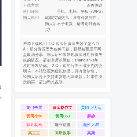
下载方式
百度网盘
使用环境
手机、电脑、平板+(WPS)
购买说明
此非实物交易，具有可复制性，
购买后不予退款，请考虑好再购
买!
资源下载说明 1.Q:购买后资源失效了怎么办
A：部分资源因为各种问题，容易被百度平网
盘取消分享，购买后如果发现资源过期获得失
效的情况，请加老师的微信：zhandiankefu，
及时补发给你。 2.Q：购买后关于退换货的说
明 A：本站资源为虚拟物品，具有复制性，一
经购买后是不支持退货也无法退款，如果你决
定购买，请知悉此说明。
供
他
龙门书局
黄金格作文
黄冈小状元
黄冈小学
黄冈360
麻静
麻豆动画
麻豆动漫
魔性大叔
高豆豆
高斯数学
高斯