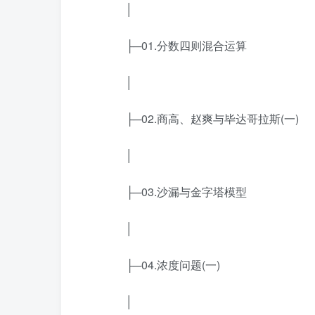
│
├─01.分数四则混合运算
│
├─02.商高、赵爽与毕达哥拉斯(一)
│
├─03.沙漏与金字塔模型
│
├─04.浓度问题(一)
│