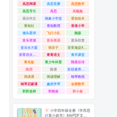
高思网课
高思竞赛
高思数学
高思导引
高思
高巍巍
高分作文
骑象小学堂
香知绘本
香知社
香知数理
香港小学
馒头星球
飞行小队
顾森
音乐资源
音乐英语
音乐欣赏
音乐全方案
韩非子
非常海淀AB卷
非常功夫作文
青青语文
青禾课堂
青岛版
青少年科普
隋唐后传
陈照
陈倩
阶段素养评价卷
阅读课
阅读理解
钢琴教程
钢琴启蒙课
鑫然学琴
金牌数学
郭郭老师
郭晓俊
郭小俊
小学四年级全册《学而思
1
计算小超市》8份PDF文档