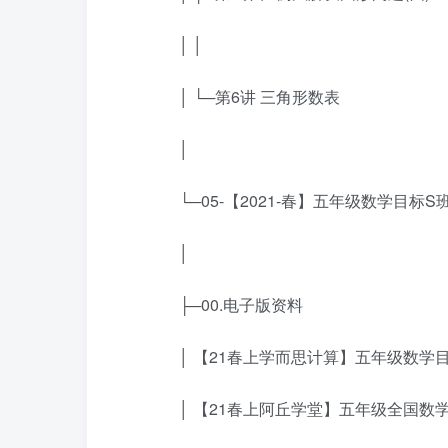
│ │
│ └─第6讲 三角形数表
│
└─05-【2021-春】五年级数学目标S班
│
├─00.电子版资料
│ 【21春上学而思计算】五年级数学目标S
│ 【21春上阿丘学堂】五年级全国数学目标