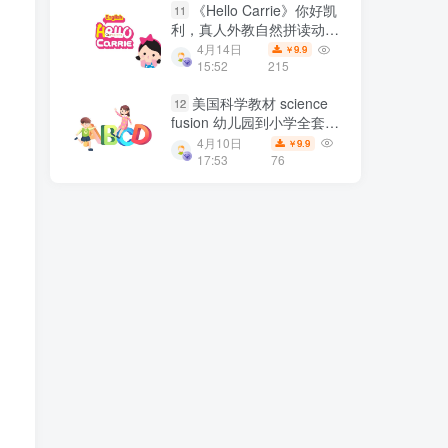
《Hello Carrie》你好凯
11
利，真人外教自然拼读动画
和英语儿歌，全155集 百度
4月14日
9.9
￥
网盘下载
15:52
215
美国科学教材 science
12
fusion 幼儿园到小学全套科
学教材 百度网盘下载
4月10日
9.9
￥
17:53
76