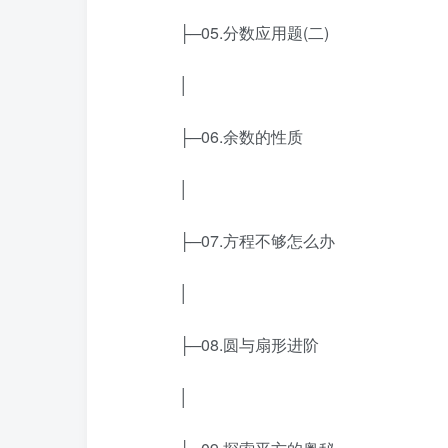
├─05.分数应用题(二)
│
├─06.余数的性质
│
├─07.方程不够怎么办
│
├─08.圆与扇形进阶
│