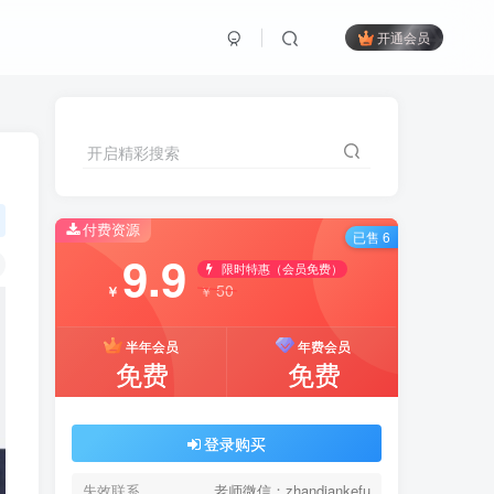
开通会员
开启精彩搜索
付费资源
已售 6
9.9
限时特惠（会员免费）
50
￥
￥
半年会员
年费会员
免费
免费
登录购买
失效联系
老师微信：zhandiankefu