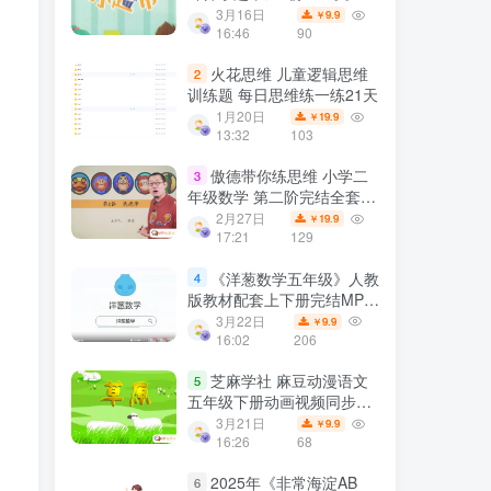
计算口算题练习资料 百度网
3月16日
9.9
￥
盘下载
16:46
90
火花思维 儿童逻辑思维
2
训练题 每日思维练一练21天
1月20日
19.9
￥
13:32
103
傲德带你练思维 小学二
3
年级数学 第二阶完结全套高
清视频课程 百度网盘下载
2月27日
19.9
￥
17:21
129
《洋葱数学五年级》人教
4
版教材配套上下册完结MP4
动画视频课程+习题库PDF
3月22日
9.9
￥
文档 百度网盘下载
16:02
206
芝麻学社 麻豆动漫语文
5
五年级下册动画视频同步课
程 看动画学语文(人教版 合
3月21日
9.9
￥
计1.96GB）百度网盘下载
16:26
68
2025年《非常海淀AB
6