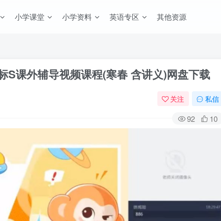
小学课堂
小学资料
英语专区
其他资源
标S课外辅导视频课程(寒春 含讲义)网盘下载
关注
私信
92
10