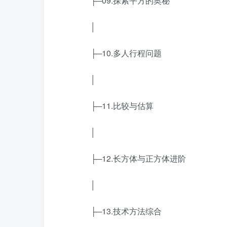
├─09.探索平方的奥秘
│
├─10.多人行程问题
│
├─11.比较与估算
│
├─12.长方体与正方体进阶
│
├─13.技术方法综合