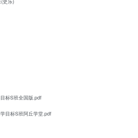
(史乐)
标S班全国版.pdf
目标S班阿丘学堂.pdf