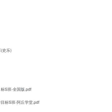
(史乐)
班-全国版.pdf
S班-阿丘学堂.pdf