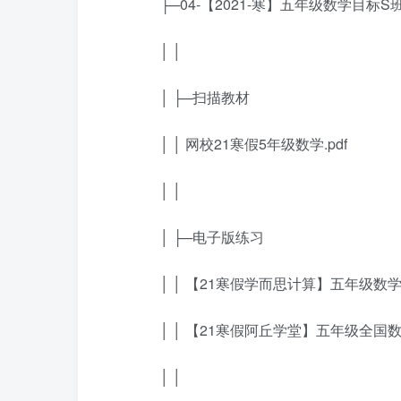
├─04-【2021-寒】五年级数学目标S班
│ │
│ ├─扫描教材
│ │ 网校21寒假5年级数学.pdf
│ │
│ ├─电子版练习
│ │ 【21寒假学而思计算】五年级数学目
│ │ 【21寒假阿丘学堂】五年级全国数学
│ │