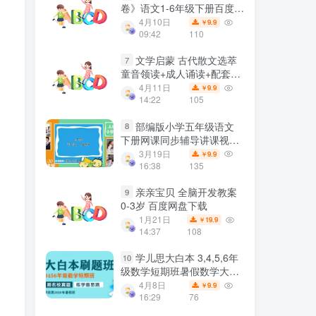
卷》语文1-6年级下册百度网
盘下载
4月10日
9.9
￥
09:42
110
文学启蒙 古代散文选萃
7
童音领读+成人诵读+配套书
扫描 百度网盘下载
4月11日
9.9
￥
14:22
105
部编版小学五年级语文
8
下册网课同步辅导讲课视频
课程全集(含课件 64讲) 百度
3月19日
9.9
￥
网盘下载
16:38
135
亲亲宝贝 全脑开发教案
9
0-3岁 百度网盘下载
1月21日
19.9
￥
14:37
108
学儿思大白本 3,4,5,6年
10
级数学短期班暑假数学大白
本刷题班合集完结 MP4视频
4月8日
9.9
￥
PDF讲义百度网盘下载
16:29
76