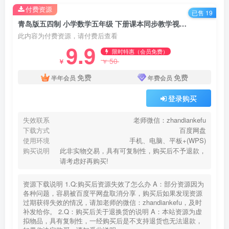
付费资源
已售 19
青岛版五四制 小学数学五年级 下册课本同步教学视频网课(42小讲 完整版) 百度网盘下载
此内容为付费资源，请付费后查看
9.9
限时特惠（会员免费）
50
￥
￥
免费
免费
半年会员
年费会员
登录购买
失效联系
老师微信：zhandiankefu
下载方式
百度网盘
使用环境
手机、电脑、平板+(WPS)
购买说明
此非实物交易，具有可复制性，购买后不予退款，
请考虑好再购买!
资源下载说明 1.Q:购买后资源失效了怎么办 A：部分资源因为
各种问题，容易被百度平网盘取消分享，购买后如果发现资源
过期获得失效的情况，请加老师的微信：zhandiankefu，及时
补发给你。 2.Q：购买后关于退换货的说明 A：本站资源为虚
拟物品，具有复制性，一经购买后是不支持退货也无法退款，