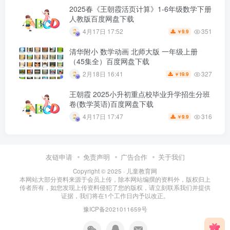
2025春《王朝霞活页计算》1-6年级数学下册
人教版百度网盘下载
351
4月17日 17:52
9.9
￥
清华附小 数学动画 北师大版 一年级上册
（45集全）百度网盘下载
327
2月18日 16:41
19.9
￥
王朝霞 2025小升初重点校毕业升学招生分班
卷(数学英语)百度网盘下载
316
4月17日 17:47
9.9
￥
友链申请
免责声明
广告合作
关于我们
Copyright © 2025 ·
儿童教育网
本网站大部分资料来源于会员上传，除本网站编撰的资料外，版权归上
传者所有，如您发现上传资料侵犯了您的版权，请立刻联系我们并提供
证据，我们将在1个工作日内予以改正。
豫ICP备2021011659号