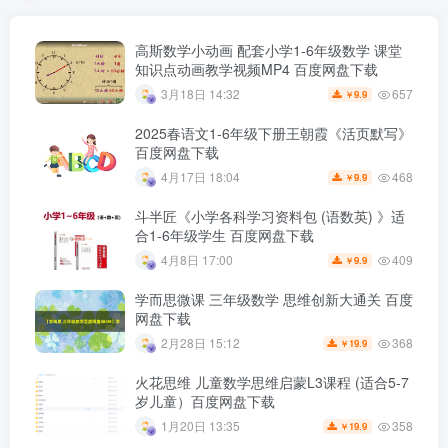
高斯数学小动画 配套小学1-6年级数学 课堂
知识点动画教学视频MP4 百度网盘下载
657
3月18日 14:32
9.9
￥
2025春语文1-6年级下册王朝霞《活页默写》
百度网盘下载
468
4月17日 18:04
9.9
￥
斗半匠《小学各科学习资料包 (语数英) 》适
合1-6年级学生 百度网盘下载
409
4月8日 17:00
9.9
￥
学而思微课 三年级数学 思维创新大通关 百度
网盘下载
368
2月28日 15:12
19.9
￥
火花思维 儿童数学思维启蒙L3课程 (适合5-7
岁儿童）百度网盘下载
358
1月20日 13:35
19.9
￥