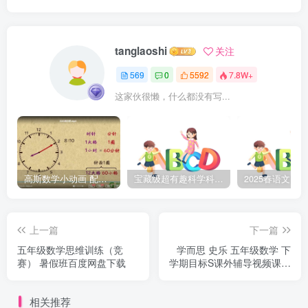
tanglaoshi
关注
569
0
5592
7.8W+
这家伙很懒，什么都没有写...
高斯数学小动画 配套小学1-6年级数学 课堂知识点动画教学视频MP4 百度网盘下载
宝藏级超有趣科学科普动画《土豆逗严肃科普》第二季 百度网盘下载
上一篇
下一篇
五年级数学思维训练（竞
学而思 史乐 五年级数学 下
赛） 暑假班百度网盘下载
学期目标S课外辅导视频课程
(寒春 含讲义)网盘下载
相关推荐