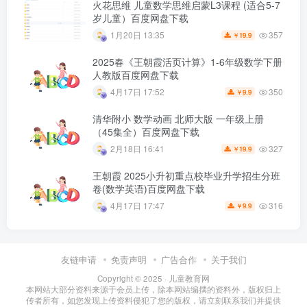
火花思维 儿童数学思维启蒙L3课程 (适合5-7
岁儿童）百度网盘下载
357
1月20日 13:35
19.9
￥
2025春《王朝霞活页计算》1-6年级数学下册
人教版百度网盘下载
350
4月17日 17:52
9.9
￥
清华附小 数学动画 北师大版 一年级上册
（45集全）百度网盘下载
327
2月18日 16:41
19.9
￥
王朝霞 2025小升初重点校毕业升学招生分班
卷(数学英语)百度网盘下载
316
4月17日 17:47
9.9
￥
友链申请
免责声明
广告合作
关于我们
Copyright © 2025 ·
儿童教育网
本网站大部分资料来源于会员上传，除本网站编撰的资料外，版权归上
传者所有，如您发现上传资料侵犯了您的版权，请立刻联系我们并提供