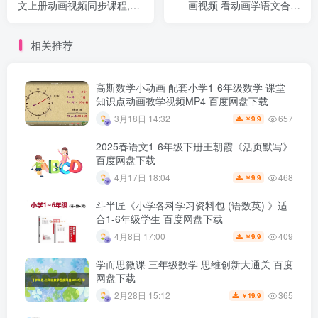
文上册动画视频同步课程,看
画视频 看动画学语文合计
动画学语文(人教版合计
1.89GB 动画视频百度网盘
1.99GB）百度网盘下载
下载
相关推荐
高斯数学小动画 配套小学1-6年级数学 课堂
知识点动画教学视频MP4 百度网盘下载
657
3月18日 14:32
9.9
￥
2025春语文1-6年级下册王朝霞《活页默写》
百度网盘下载
468
4月17日 18:04
9.9
￥
斗半匠《小学各科学习资料包 (语数英) 》适
合1-6年级学生 百度网盘下载
409
4月8日 17:00
9.9
￥
学而思微课 三年级数学 思维创新大通关 百度
网盘下载
365
2月28日 15:12
19.9
￥