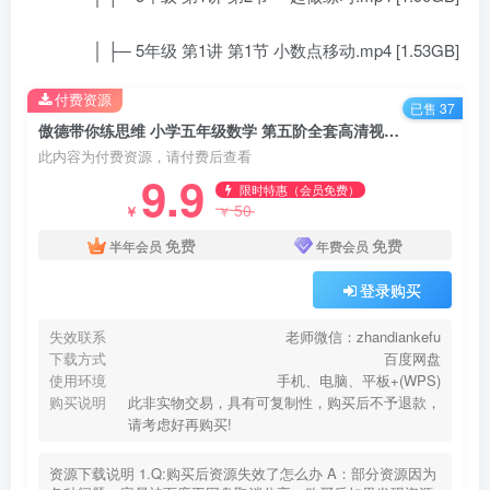
│ ├─ 5年级 第1讲 第1节 小数点移动.mp4 [1.53GB]
付费资源
已售 37
傲德带你练思维 小学五年级数学 第五阶全套高清视频课程49.76GB 百度网盘下载
此内容为付费资源，请付费后查看
9.9
限时特惠（会员免费）
50
￥
￥
免费
免费
半年会员
年费会员
登录购买
失效联系
老师微信：zhandiankefu
下载方式
百度网盘
使用环境
手机、电脑、平板+(WPS)
购买说明
此非实物交易，具有可复制性，购买后不予退款，
请考虑好再购买!
资源下载说明 1.Q:购买后资源失效了怎么办 A：部分资源因为