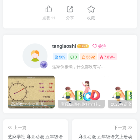
点赞
11
分享
收藏
tanglaoshi
关注
569
0
5592
7.8W+
这家伙很懒，什么都没有写...
高斯数学小动画 配套小学1-6年级数学 课堂知识点动画教学视频MP4 百度网盘下载
宝藏级超有趣科学科普动画《土豆逗严肃科普》第二季 百度网盘下载
上一篇
下一篇
芝麻学社 麻豆动漫 五年级语
麻豆动漫 五年级语文上册动