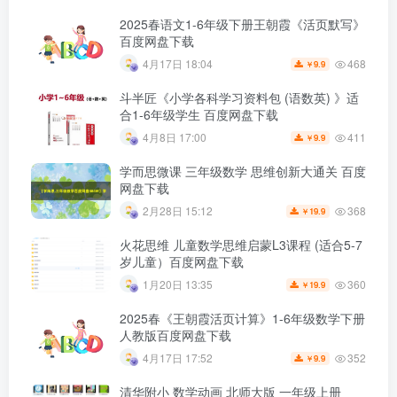
2025春语文1-6年级下册王朝霞《活页默写》
百度网盘下载
468
4月17日 18:04
9.9
￥
斗半匠《小学各科学习资料包 (语数英) 》适
合1-6年级学生 百度网盘下载
411
4月8日 17:00
9.9
￥
学而思微课 三年级数学 思维创新大通关 百度
网盘下载
368
2月28日 15:12
19.9
￥
火花思维 儿童数学思维启蒙L3课程 (适合5-7
岁儿童）百度网盘下载
360
1月20日 13:35
19.9
￥
2025春《王朝霞活页计算》1-6年级数学下册
人教版百度网盘下载
352
4月17日 17:52
9.9
￥
清华附小 数学动画 北师大版 一年级上册