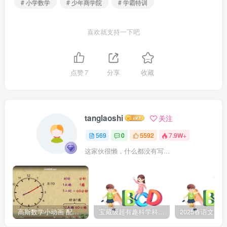
# 小学数学
# 少年商学院
# 学霸特训
喜欢就支持一下吧
点赞
7
分享
收藏
tanglaoshi
关注
569
0
5592
7.9W+
这家伙很懒，什么都没有写...
高斯数学小动画 配套小学1-6年级数学 课堂知识点动画教学视频MP4 百度网盘下载
宝藏级超有趣科学科普动画《土豆逗严肃科普》第二季 百度网盘下载