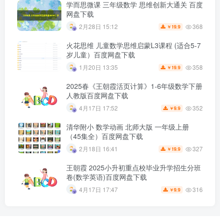
学而思微课 三年级数学 思维创新大通关 百度
网盘下载
368
2月28日 15:12
19.9
￥
火花思维 儿童数学思维启蒙L3课程 (适合5-7
岁儿童）百度网盘下载
358
1月20日 13:35
19.9
￥
2025春《王朝霞活页计算》1-6年级数学下册
人教版百度网盘下载
352
4月17日 17:52
9.9
￥
清华附小 数学动画 北师大版 一年级上册
（45集全）百度网盘下载
327
2月18日 16:41
19.9
￥
王朝霞 2025小升初重点校毕业升学招生分班
卷(数学英语)百度网盘下载
316
4月17日 17:47
9.9
￥