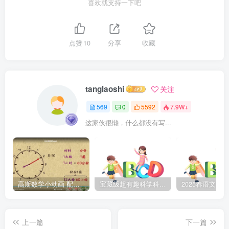
喜欢就支持一下吧
点赞
10
分享
收藏
tanglaoshi
关注
569
0
5592
7.9W+
这家伙很懒，什么都没有写...
高斯数学小动画 配套小学1-6年级数学 课堂知识点动画教学视频MP4 百度网盘下载
宝藏级超有趣科学科普动画《土豆逗严肃科普》第二季 百度网盘下载
上一篇
下一篇