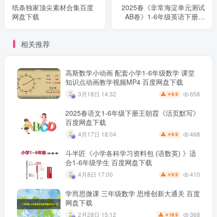
纸条独家顶尖素材合集百度
2025春《非常海淀单元测试
网盘下载
AB卷》1-6年级英语下册外
研一起点百度网盘下载
相关推荐
高斯数学小动画 配套小学1-6年级数学 课堂
知识点动画教学视频MP4 百度网盘下载
658
3月18日 14:32
9.9
￥
2025春语文1-6年级下册王朝霞《活页默写》
百度网盘下载
468
4月17日 18:04
9.9
￥
斗半匠《小学各科学习资料包 (语数英) 》适
合1-6年级学生 百度网盘下载
410
4月8日 17:00
9.9
￥
学而思微课 三年级数学 思维创新大通关 百度
网盘下载
368
2月28日 15:12
19.9
￥