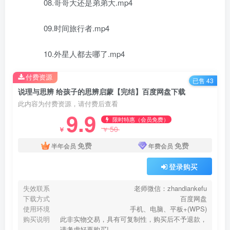
08.哥哥大还是弟弟大.mp4
09.时间旅行者.mp4
10.外星人都去哪了.mp4
付费资源
已售 43
说理与思辨 给孩子的思辨启蒙【完结】百度网盘下载
此内容为付费资源，请付费后查看
9.9
限时特惠（会员免费）
50
￥
￥
免费
免费
半年会员
年费会员
登录购买
失效联系
老师微信：zhandiankefu
下载方式
百度网盘
使用环境
手机、电脑、平板+(WPS)
购买说明
此非实物交易，具有可复制性，购买后不予退款，
请考虑好再购买!