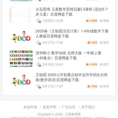
火花思维 儿童数学思维启蒙L3课程 (适合5-7
岁儿童）百度网盘下载
358
1月20日 13:35
19.9
￥
2025春《王朝霞活页计算》1-6年级数学下册
人教版百度网盘下载
352
4月17日 17:52
9.9
￥
清华附小 数学动画 北师大版 一年级上册
（45集全）百度网盘下载
327
2月18日 16:41
19.9
￥
王朝霞 2025小升初重点校毕业升学招生分班
卷(数学英语)百度网盘下载
316
4月17日 17:47
9.9
￥
友链申请
免责声明
广告合作
关于我们
Copyright © 2025 ·
儿童教育网