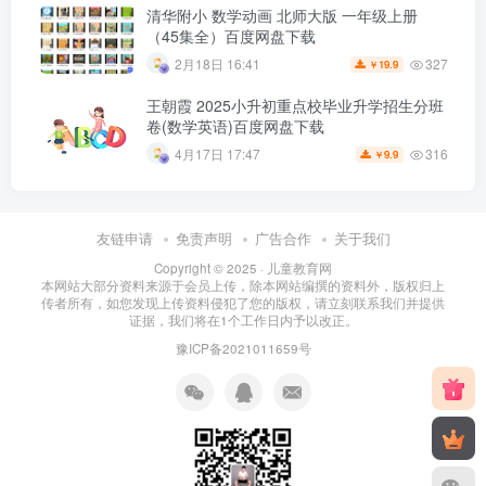
清华附小 数学动画 北师大版 一年级上册
（45集全）百度网盘下载
327
2月18日 16:41
19.9
￥
王朝霞 2025小升初重点校毕业升学招生分班
卷(数学英语)百度网盘下载
316
4月17日 17:47
9.9
￥
友链申请
免责声明
广告合作
关于我们
Copyright © 2025 ·
儿童教育网
本网站大部分资料来源于会员上传，除本网站编撰的资料外，版权归上
传者所有，如您发现上传资料侵犯了您的版权，请立刻联系我们并提供
证据，我们将在1个工作日内予以改正。
豫ICP备2021011659号