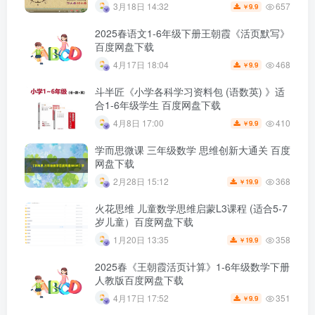
657
3月18日 14:32
9.9
￥
2025春语文1-6年级下册王朝霞《活页默写》
百度网盘下载
468
4月17日 18:04
9.9
￥
斗半匠《小学各科学习资料包 (语数英) 》适
合1-6年级学生 百度网盘下载
410
4月8日 17:00
9.9
￥
学而思微课 三年级数学 思维创新大通关 百度
网盘下载
368
2月28日 15:12
19.9
￥
火花思维 儿童数学思维启蒙L3课程 (适合5-7
岁儿童）百度网盘下载
358
1月20日 13:35
19.9
￥
2025春《王朝霞活页计算》1-6年级数学下册
人教版百度网盘下载
351
4月17日 17:52
9.9
￥