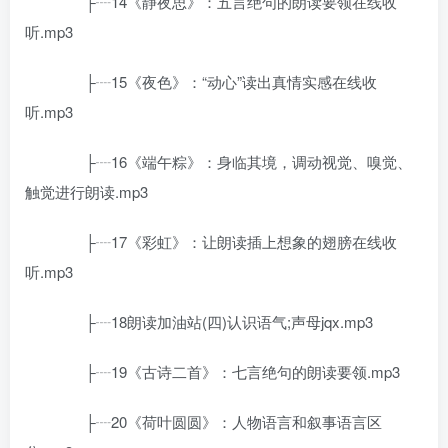
├┈14《静夜思》：五言绝句的朗读要领在线收
听.mp3
├┈15《夜色》：“动心”读出真情实感在线收
听.mp3
├┈16《端午粽》：身临其境，调动视觉、嗅觉、
触觉进行朗读.mp3
├┈17《彩虹》：让朗读插上想象的翅膀在线收
听.mp3
├┈18朗读加油站(四)认识语气;声母jqx.mp3
├┈19《古诗二首》：七言绝句的朗读要领.mp3
├┈20《荷叶圆圆》：人物语言和叙事语言区