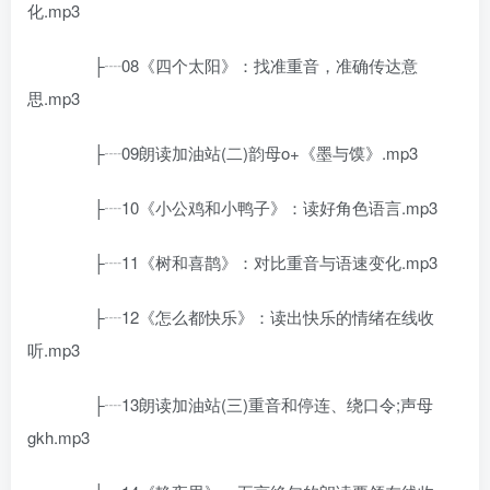
化.mp3
├┈08《四个太阳》：找准重音，准确传达意
思.mp3
├┈09朗读加油站(二)韵母o+《墨与馍》.mp3
├┈10《小公鸡和小鸭子》：读好角色语言.mp3
├┈11《树和喜鹊》：对比重音与语速变化.mp3
├┈12《怎么都快乐》：读出快乐的情绪在线收
听.mp3
├┈13朗读加油站(三)重音和停连、绕口令;声母
gkh.mp3