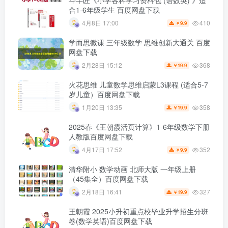
斗半匠《小学各科学习资料包 (语数英) 》适
合1-6年级学生 百度网盘下载
410
4月8日 17:00
9.9
￥
学而思微课 三年级数学 思维创新大通关 百度
网盘下载
368
2月28日 15:12
19.9
￥
火花思维 儿童数学思维启蒙L3课程 (适合5-7
岁儿童）百度网盘下载
358
1月20日 13:35
19.9
￥
2025春《王朝霞活页计算》1-6年级数学下册
人教版百度网盘下载
352
4月17日 17:52
9.9
￥
清华附小 数学动画 北师大版 一年级上册
（45集全）百度网盘下载
327
2月18日 16:41
19.9
￥
王朝霞 2025小升初重点校毕业升学招生分班
卷(数学英语)百度网盘下载