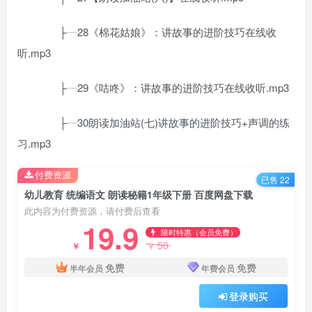
├┈28《棉花姑娘》：讲故事的进阶技巧在线收
听.mp3
├┈29《咕咚》：讲故事的进阶技巧在线收听.mp3
├┈30朗读加油站(七)讲故事的进阶技巧+声调的练
习.mp3
付费资源
已售 22
幼儿教育 统编语文 朗读秘籍1年级下册 百度网盘下载
此内容为付费资源，请付费后查看
19.9
限时特惠（会员免费）
50
￥
￥
免费
免费
半年会员
年费会员
登录购买