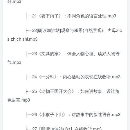
分.mp3
├┈21《要下雨了》：不同角色的语言处理.mp3
├┈22[朗读加油站]观察与积累(自然景观)、声母z c
s zh ch shi.mp3
├┈23《文具的家》：体会人物心理、读好人物语
气.mp3
├┈24《一分钟》：内心活动的表现在线收听.mp3
├┈25《动物王国开大会》：如何讲故事、设计角
色语言.mp3
├┈26《小猴子下山》：讲故事中的叙述语言.mp3
├┈27【朗读加油站(六)】在线收听.mp3