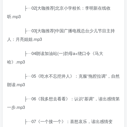
├┈02[大咖推荐]北京小学校长：李明新在线收
听.mp3
├┈03[大咖推荐]中国广播电视总台少儿节目主持
人：月亮姐姐.mp3
├┈04朗读加油站(一)韵母a+绕口令《马大
哈》.mp3
├┈05《吃水不忘挖井人》：克服“拖腔拉调”，自然
朗读.mp3
├┈06《我多想去看看》：认识“基调”，读出感情第
一步.mp3
├┈07《一个接一个》：喜怒哀乐，读出感情变