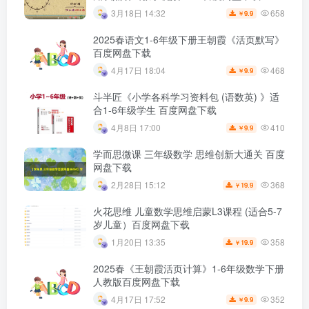
658
3月18日 14:32
9.9
￥
2025春语文1-6年级下册王朝霞《活页默写》
百度网盘下载
468
4月17日 18:04
9.9
￥
斗半匠《小学各科学习资料包 (语数英) 》适
合1-6年级学生 百度网盘下载
410
4月8日 17:00
9.9
￥
学而思微课 三年级数学 思维创新大通关 百度
网盘下载
368
2月28日 15:12
19.9
￥
火花思维 儿童数学思维启蒙L3课程 (适合5-7
岁儿童）百度网盘下载
358
1月20日 13:35
19.9
￥
2025春《王朝霞活页计算》1-6年级数学下册
人教版百度网盘下载
352
4月17日 17:52
9.9
￥