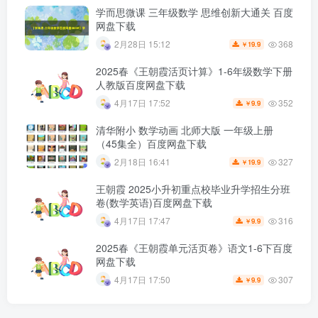
学而思微课 三年级数学 思维创新大通关 百度
网盘下载
368
2月28日 15:12
19.9
￥
2025春《王朝霞活页计算》1-6年级数学下册
人教版百度网盘下载
352
4月17日 17:52
9.9
￥
清华附小 数学动画 北师大版 一年级上册
（45集全）百度网盘下载
327
2月18日 16:41
19.9
￥
王朝霞 2025小升初重点校毕业升学招生分班
卷(数学英语)百度网盘下载
316
4月17日 17:47
9.9
￥
2025春《王朝霞单元活页卷》语文1-6下百度
网盘下载
307
4月17日 17:50
9.9
￥