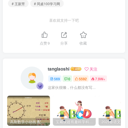
# 王新芳
# 同桌100学习网
喜欢就支持一下吧
点赞
9
分享
收藏
tanglaoshi
关注
569
0
5592
7.9W+
这家伙很懒，什么都没有写...
高斯数学小动画 配套小学1-6年级数学 课堂知识点动画教学视频MP4 百度网盘下载
宝藏级超有趣科学科普动画《土豆逗严肃科普》第二季 百度网盘下载