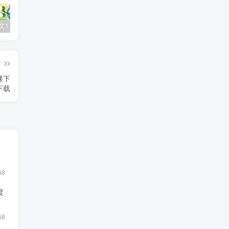
2025春语文1-6年级下册王朝霞《活页默写》百度网盘下载
儿童历史启蒙《如果历史是一群喵》10季全124集高清动画视频课程 百度网盘下载
亲子早教启蒙动画《超级宝贝JOJO》全104集 高清无水印百度网盘下载
篇
课下
下载
》
68
度
68