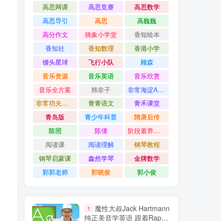
高思网课
高思竞赛
高思数学
高思导引
高思
高巍巍
高分作文
骑象小学堂
香知绘本
香知社
香知数理
香港小学
馒头星球
飞行小队
顾森
音乐资源
音乐英语
音乐欣赏
音乐全方案
韩非子
非常海淀AB卷
非常功夫作文
青青语文
青禾课堂
青岛版
青少年科普
隋唐后传
陈照
陈倩
阶段素养评价卷
阅读课
阅读理解
钢琴教程
钢琴启蒙课
鑫然学琴
金牌数学
郭郭老师
郭晓俊
郭小俊
魔性大叔Jack Hartmann
1
纯正美音学英语 跟着Rap大