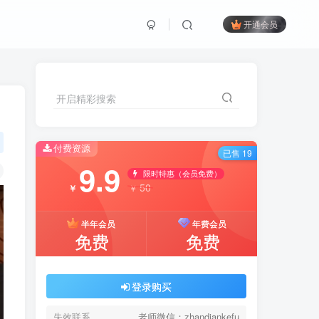
开通会员
开启精彩搜索
付费资源
已售 19
9.9
限时特惠（会员免费）
50
￥
￥
半年会员
年费会员
免费
免费
登录购买
失效联系
老师微信：zhandiankefu