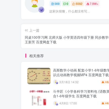
569
0
5592
7.9W+
这家伙很懒，什么都没有写...
上一篇
同桌100学习网 北师大版 小学英语四年级下册 同步教
王新芳 百度网盘下载
相关推荐
高斯数学小动画 配套小学1-6年级数
识点动画教学视频MP4 百度网盘下载
3月18日 14:32
9
￥
斗半匠《小学各科学习资料包 (语数英
合1-6年级学生 百度网盘下载
4月8日 17:00
9
￥