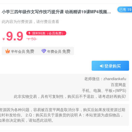
已售 19
小学三四年级作文写作技巧提升课 动画精讲19课MP4视频网课 百度网盘下载
此内容为付费资源，请付费后查看
9.9
限时特惠（会员免费）
50
￥
￥
免费
免费
半年会员
年费会员
登录购买
老师微信：zhandiankefu
百度网盘
手机、电脑、平板+(WPS)
此非实物交易，具有可复制性，购买后不予退款，请考虑好再购买!
部分资源因为各种问题，容易被百度平网盘取消分享，购买后如果发现资源过期
u，及时补发给你。 2.Q：购买后关于退换货的说明 A：本站资源为虚拟物品，
如果你决定购买，请知悉此说明。