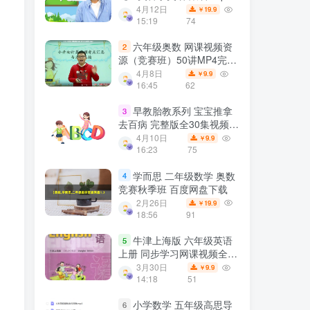
叔一起跳舞全1692集 百度
4月12日
19.9
￥
网盘下载
15:19
74
六年级奥数 网课视频资
2
源（竞赛班）50讲MP4完结
百度网盘下载
4月8日
9.9
￥
16:45
62
早教胎教系列 宝宝推拿
3
去百病 完整版全30集视频资
源 百度网盘下载
4月10日
9.9
￥
16:23
75
学而思 二年级数学 奥数
4
竞赛秋季班 百度网盘下载
2月26日
19.9
￥
18:56
91
牛津上海版 六年级英语
5
上册 同步学习网课视频全套
(五四制 11单元) 百度云网盘
3月30日
9.9
￥
下载
14:18
51
小学数学 五年级高思导
6