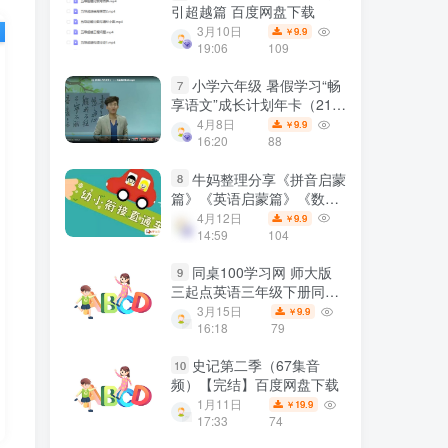
引超越篇 百度网盘下载
3月10日
9.9
￥
19:06
109
小学六年级 暑假学习“畅
7
享语文”成长计划年卡（21—
24级）49讲MP4视频百度网
4月8日
9.9
￥
盘下载
16:20
88
牛妈整理分享《拼音启蒙
8
篇》《英语启蒙篇》《数学
启蒙篇》三合一资料包百度
4月12日
9.9
￥
网盘下载
14:59
104
同桌100学习网 师大版
9
三起点英语三年级下册同步
教学视频 王新芳 3.54GB百
3月15日
9.9
￥
度网盘下载
16:18
79
史记第二季（67集音
10
频）【完结】百度网盘下载
1月11日
19.9
￥
17:33
74