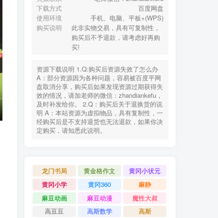
下载方式
百度网盘
使用环境
手机、电脑、平板+(WPS)
购买说明
此非实物交易，具有可复制性，
购买后不予退款，请考虑好再购
买!
资源下载说明 1.Q:购买后资源失效了怎么办
A：部分资源因为各种问题，容易被百度平网
盘取消分享，购买后如果发现资源过期获得失
效的情况，请加老师的微信：zhandiankefu，
及时补发给你。 2.Q：购买后关于退换货的说
明 A：本站资源为虚拟物品，具有复制性，一
经购买后是不支持退货也无法退款，如果你决
定购买，请知悉此说明。
龙门书局
黄金格作文
黄冈小状元
黄冈小学
黄冈360
麻静
麻豆动画
麻豆动漫
魔性大叔
高豆豆
高斯数学
高斯