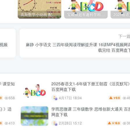
高斯数学小动画 配套小学1-6年级数学 课堂知识点动画教学视频MP4 百度网盘下载
宝藏级超有趣科学科普动画《土豆逗严肃科普》第二季 百度网盘下载
下一
学视频
麻静 小学语文 三四年级阅读理解提升课 16讲MP4视频网
载完结 百度网盘
学 课堂知
2025春语文1-6年级下册王朝霞《活页默写
百度网盘下载
658
4
4月17日 18:04
.9
9.9
￥
) 》适
学而思微课 三年级数学 思维创新大通关 百
网盘下载
410
3
2月28日 15:12
.9
19.9
￥