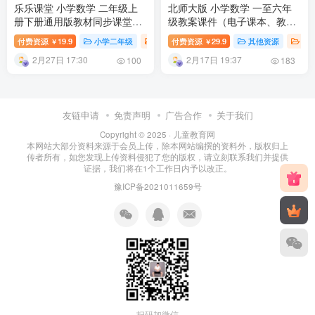
乐乐课堂 小学数学 二年级上
北师大版 小学数学 一至六年
册下册通用版教材同步课堂
级教案课件（电子课本、教
+二年级奥数课程视频 百度网
案、PPT课件）百度网盘下载
付费资源
19.9
小学二年级
小学数学课
付费资源
29.9
小学课堂
其他资源
小学教育
小
￥
￥
盘下载
2月27日 17:30
2月17日 19:37
100
183
友链申请
免责声明
广告合作
关于我们
Copyright © 2025 ·
儿童教育网
本网站大部分资料来源于会员上传，除本网站编撰的资料外，版权归上
传者所有，如您发现上传资料侵犯了您的版权，请立刻联系我们并提供
证据，我们将在1个工作日内予以改正。
豫ICP备2021011659号
扫码加微信