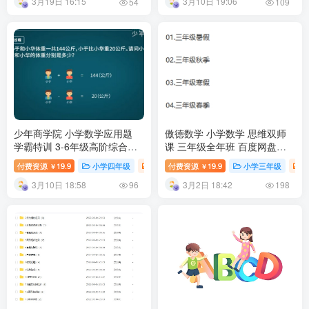
3月19日 16:15
3月10日 19:06
54
109
少年商学院 小学数学应用题
傲德数学 小学数学 思维双师
学霸特训 3-6年级高阶综合版
课 三年级全年班 百度网盘下
学习视频资源 百度网盘下载
载
付费资源
19.9
小学四年级
小学课堂
付费资源
小学教育
19.9
小学三年级
￥
￥
3月10日 18:58
3月2日 18:42
96
198