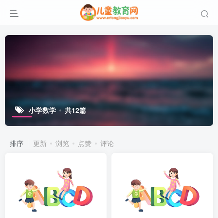
小学数学
共12篇
排序
更新
浏览
点赞
评论