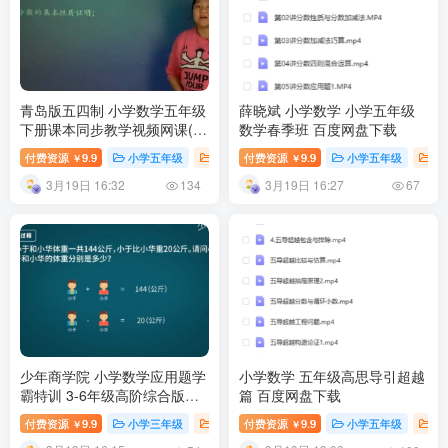
青岛版五四制 小学数学五年级
薛晓斌 小学数学 小学五年级
下册课本同步教学视频网课(42
数学春季班 百度网盘下载
小讲 完整版) 百度网盘下载
付费资源
9.9
小学五年级
小学数学课
付费资源
9.9
小学课堂
小学五年级
小学教育
小
￥
￥
3月19日 16:32
3月19日 16:27
134
67
少年商学院 小学数学应用题学
小学数学 五年级高思导引超越
霸特训 3-6年级高阶综合版学
篇 百度网盘下载
习视频资源 百度网盘下载
付费资源
9.9
小学三年级
小学五年级
付费资源
9.9
小学六年级
小学五年级
小学教育
小
￥
￥