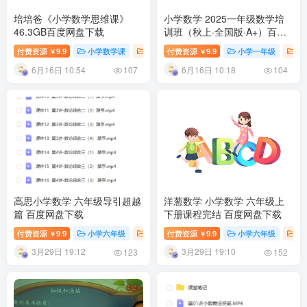
培培爸《小学数学思维课》
小学数学 2025一年级数学培
46.3GB百度网盘下载
训班（秋上·全国版·A+）百度
网盘下载
付费资源
9.9
小学数学课
小学课堂
付费资源
小学教育
9.9
小学一年级
小
￥
￥
6月16日 10:54
6月16日 10:18
107
104
高思小学数学 六年级导引超越
洋葱数学 小学数学 六年级上
篇 百度网盘下载
下册课程完结 百度网盘下载
付费资源
9.9
小学六年级
小学数学课
付费资源
9.9
小学课堂
小学六年级
小学教育
小
￥
￥
3月29日 19:12
3月29日 19:10
123
152